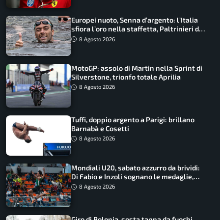
Europei nuoto, Senna d’argento: l’Italia
sfiora l’oro nella staffetta, Paltrinieri da
urlo, il bilancio azzurro
8 Agosto 2026
MotoGP: assolo di Martin nella Sprint di
Silverstone, trionfo totale Aprilia
8 Agosto 2026
Tuffi, doppio argento a Parigi: brillano
Barnabà e Cosetti
8 Agosto 2026
Mondiali U20, sabato azzurro da brividi:
Di Fabio e Inzoli sognano le medaglie,
Castellani e Succo in finale
8 Agosto 2026
Giro di Polonia, sesta tappa da fuochi