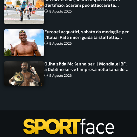
d’artificio: Scaroni può attaccare la
maglia di Lemmen
8 Agosto 2026
Europei acquatici, sabato da medaglie per
l’Italia: Paltrinieri guida la staffetta,
Barnabà sogna l’oro dalle grandi altezze
8 Agosto 2026
Oliha sfida McKenna per il Mondiale IBF:
a Dublino serve l’impresa nella tana del
lupo
8 Agosto 2026