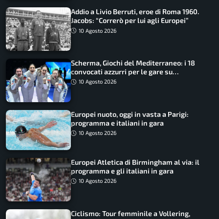
Addio a Livio Berruti, eroe di Roma 1960.
Jacobs: “Correrò per lui agli Europei”
10 Agosto 2026
Scherma, Giochi del Mediterraneo: i 18
convocati azzurri per le gare su
SportFaceTV
10 Agosto 2026
Europei nuoto, oggi in vasta a Parigi:
programma e italiani in gara
10 Agosto 2026
Europei Atletica di Birmingham al via: il
programma e gli italiani in gara
10 Agosto 2026
Ciclismo: Tour femminile a Vollering,