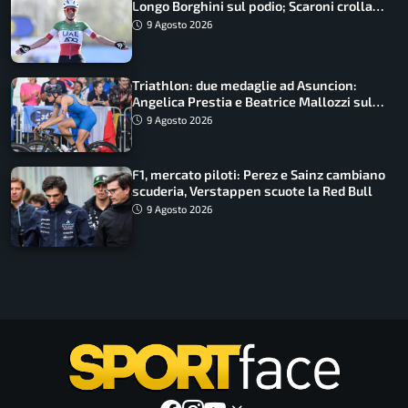
Longo Borghini sul podio; Scaroni crolla
in Polonia
9 Agosto 2026
Triathlon: due medaglie ad Asuncion:
Angelica Prestia e Beatrice Mallozzi sul
podio
9 Agosto 2026
F1, mercato piloti: Perez e Sainz cambiano
scuderia, Verstappen scuote la Red Bull
9 Agosto 2026