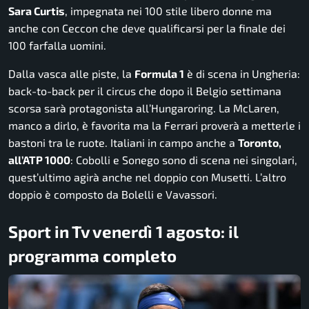
Sara Curtis
, impegnata nei 100 stile libero donne ma
anche con Ceccon che deve qualificarsi per la finale dei
100 farfalla uomini.
Dalla vasca alle piste, la
Formula 1
è di scena in Ungheria:
back-to-back per il circus che dopo il Belgio settimana
scorsa sarà protagonista all’Hungaroring. La McLaren,
manco a dirlo, è favorita ma la Ferrari proverà a metterle i
bastoni tra le ruote. Italiani in campo anche a
Toronto,
all’ATP 1000
: Cobolli e Sonego sono di scena nei singolari,
quest’ultimo agirà anche nel doppio con Musetti. L’altro
doppio è composto da Bolelli e Vavassori.
Sport in Tv venerdì 1 agosto: il
programma completo