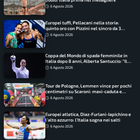
6 Agosto 2026
Europei tuffi, Pellacani nella storia:
quinto oro con Pizzini nel sincro da 3
metri
6 Agosto 2026
Coppa del Mondo di spada femminile in
Italia dopo 8 anni, Alberta Santuccio: “Il
lavoro dà sempre i suoi frutti”
6 Agosto 2026
Tour de Pologne, Lemmen vince per pochi
centimetri su Scaroni: maxi-caduta e
tappa accorciata
6 Agosto 2026
Europei atletica, Diaz-Furlani-Iapichino e
l’alto azzurro: l’Italia sogna nei salti
6 Agosto 2026