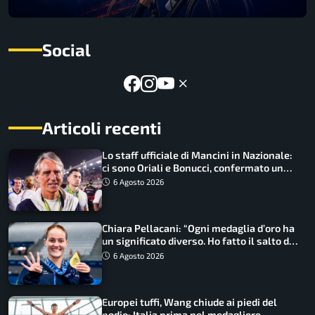
Social
Articoli recenti
Lo staff ufficiale di Mancini in Nazionale:
ci sono Oriali e Bonucci, confermato un
ritorno
6 Agosto 2026
Chiara Pellacani: “Ogni medaglia d’oro ha
un significato diverso. Ho fatto il salto di
qualità”
6 Agosto 2026
Europei tuffi, Wang chiude ai piedi del
podio: Italia prima nel medagliere