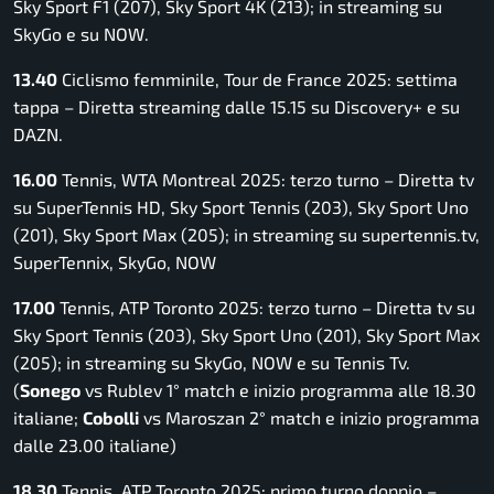
Sky Sport F1 (207), Sky Sport 4K (213); in streaming su
SkyGo e su NOW.
13.40
Ciclismo femminile, Tour de France 2025: settima
tappa – Diretta streaming dalle 15.15 su Discovery+ e su
DAZN.
16.00
Tennis, WTA Montreal 2025: terzo turno – Diretta tv
su SuperTennis HD, Sky Sport Tennis (203), Sky Sport Uno
(201), Sky Sport Max (205); in streaming su supertennis.tv,
SuperTennix, SkyGo, NOW
17.00
Tennis, ATP Toronto 2025: terzo turno – Diretta tv su
Sky Sport Tennis (203), Sky Sport Uno (201), Sky Sport Max
(205); in streaming su SkyGo, NOW e su Tennis Tv.
(
Sonego
vs Rublev 1° match e inizio programma alle 18.30
italiane;
Cobolli
vs Maroszan 2° match e inizio programma
dalle 23.00 italiane
)
18.30
Tennis, ATP Toronto 2025: primo turno doppio –