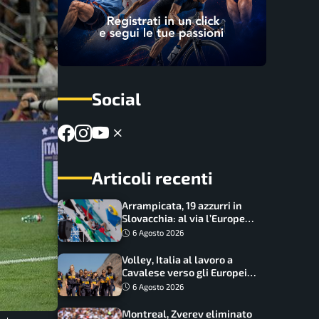
Social
Articoli recenti
Arrampicata, 19 azzurri in
Slovacchia: al via l’Europe
Series Lead, tappa decisiva
6 Agosto 2026
per la Speed
Volley, Italia al lavoro a
Cavalese verso gli Europei:
oggi allenamento aperto ai
6 Agosto 2026
tifosi
Montreal, Zverev eliminato