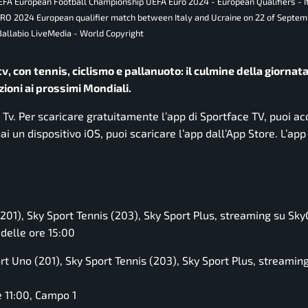
UEFA European Football Championship UEFA Euro 2024 - European Qualifiers - I
URO 2024 European qualifier match between Italy and Ucraine on 22 of Septem
 Ballabio LiveMedia - World Copyright
tv, con tennis, ciclismo e pallanuoto: il culmine della giornata
azioni ai prossimi Mondiali.
e Tv. Per scaricare gratuitamente l’app di Sportface TV, puoi a
i un dispositivo iOS, puoi scaricare l’app dall’App Store. L’app
(201), Sky Sport Tennis (203), Sky Sport Plus, streaming su Sk
 delle ore 15:00
rt Uno (201), Sky Sport Tennis (203), Sky Sport Plus, streamin
le 11:00, Campo 1