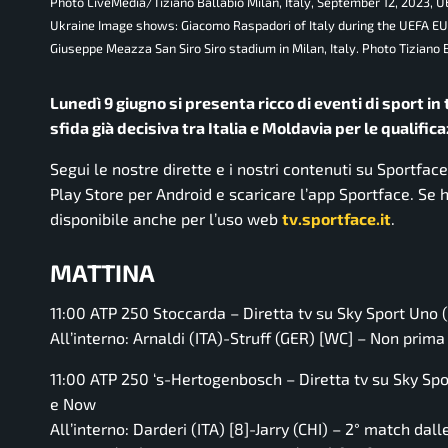
Photo LiveMedia/Tiziano Ballabio Milan, Italy, September 12, 2023, 
Ukraine Image shows: Giacomo Raspadori of Italy during the UEFA E
Giuseppe Meazza San Siro Siro stadium in Milan, Italy. Photo Tiziano
Lunedì 9 giugno si presenta ricco di eventi di sport in 
sfida già decisiva tra Italia e Moldavia per le qualific
Segui le nostre dirette e i nostri contenuti su Sportfac
Play Store per Android e scaricare l’app Sportface. Se ha
disponibile anche per l’uso web
tv.sportface.it
.
MATTINA
11:00 ATP 250 Stoccarda – Diretta tv su Sky Sport Uno 
All’interno: Arnaldi (ITA)-Struff (GER) [WC] – Non prima
11:00 ATP 250 ‘s-Hertogenbosch – Diretta tv su Sky Spo
e Now
All’interno: Darderi (ITA) [8]-Jarry (CHI) – 2° match dal