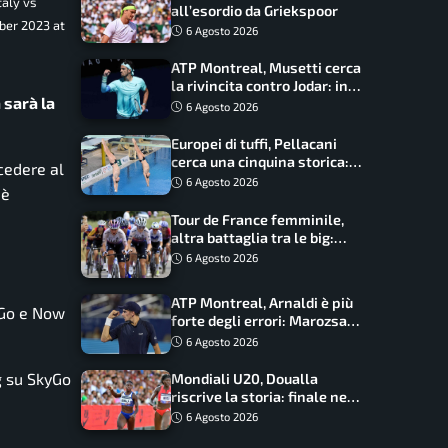
taly vs
all’esordio da Griekspoor
ber 2023 at
6 Agosto 2026
ATP Montreal, Musetti cerca
la rivincita contro Jodar: in
 sarà la
palio gli ottavi
6 Agosto 2026
Europei di tuffi, Pellacani
cerca una cinquina storica:
ccedere al
Conte e Wang sfidano la
6 Agosto 2026
 è
piattaforma
Tour de France femminile,
altra battaglia tra le big:
Longo Borghini sogna il
6 Agosto 2026
colpo
ATP Montreal, Arnaldi è più
yGo e Now
forte degli errori: Marozsan
piegato dopo oltre due ore
6 Agosto 2026
g su SkyGo
Mondiali U20, Doualla
riscrive la storia: finale nei
100 metri dopo trent’anni
6 Agosto 2026