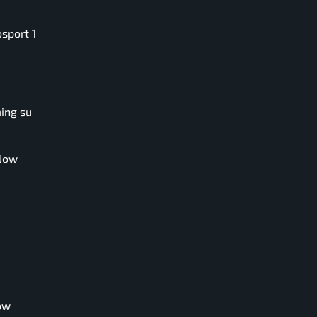
osport 1
ming su
 Now
Now