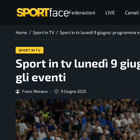
Federazioni
LIVE
Canali
/
/
Home
Sport in TV
Sport in tv lunedì 9 giugno: programma e or
SPORT IN TV
Sport in tv lunedì 9 gi
gli eventi
Franz Monaco
-
9 Giugno 2025