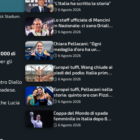
“L’Italia ha scritto la storia”
6 Agosto 2026
ock Stadium.
Lo staff ufficiale di Mancini
in Nazionale: ci sono Oriali e
Bonucci, confermato un
6 Agosto 2026
ritorno
Chiara Pellacani: “Ogni
medaglia d’oro ha un
1000 di
significato diverso. Ho fatto
6 Agosto 2026
il salto di qualità”
er gli
Europei tuffi, Wang chiude ai
piedi del podio: Italia prima
nel medagliere
6 Agosto 2026
tro Diallo
anadese.
Europei tuffi, Pellacani nella
storia: quinto oro con Pizzini
nel sincro da 3 metri
6 Agosto 2026
nche Lucia
Coppa del Mondo di spada
femminile in Italia dopo 8
anni, Alberta Santuccio: “Il
6 Agosto 2026
lavoro dà sempre i suoi
frutti”
o