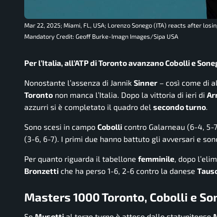
Mar 22, 2025; Miami, FL, USA; Lorenzo Sonego (ITA) reacts after losin
Mandatory Credit: Geoff Burke-Imagn Images/Sipa USA
Per l’Italia, all’ATP di Toronto avanzano Cobolli e Sone
Nonostante l’assenza di Jannik
Sinner
– così come di al
Toronto
non manca l’Italia. Dopo la vittoria di ieri di
Ar
azzurri si è completato il quadro del
secondo turno
.
Sono scesi in campo
Cobolli
contro Galarneau (6-4, 5-7
(3-6, 6-7). I primi due hanno battuto gli avversari e so
Per quanto riguarda il tabellone
femminile
, dopo l’elim
Bronzetti
che ha perso 1-6, 2-6 contro la danese
Taus
Masters 1000 Toronto, Cobolli e Son
Se
Musetti
al terzo turno è atteso dallo statunitense