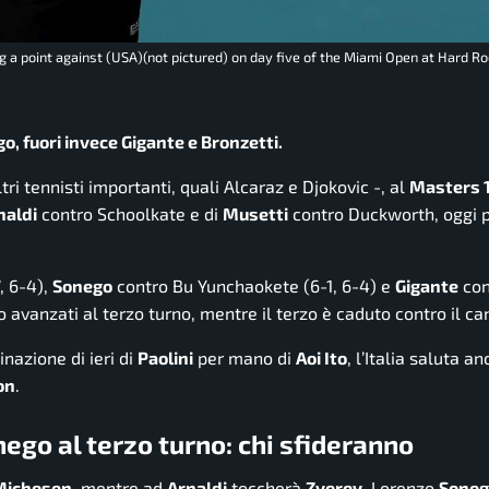
g a point against (USA)(not pictured) on day five of the Miami Open at Hard R
go, fuori invece Gigante e Bronzetti.
tri tennisti importanti, quali Alcaraz e Djokovic -, al
Masters 
naldi
contro Schoolkate e di
Musetti
contro Duckworth, oggi p
, 6-4),
Sonego
contro Bu Yunchaokete (6-1, 6-4) e
Gigante
con
no avanzati al terzo turno, mentre il terzo è caduto contro il c
inazione di ieri di
Paolini
per mano di
Aoi Ito
, l’Italia saluta a
on
.
ego al terzo turno: chi sfideranno
Michesen
, mentre ad
Arnaldi
toccherà
Zverev
, Lorenzo
Soneg