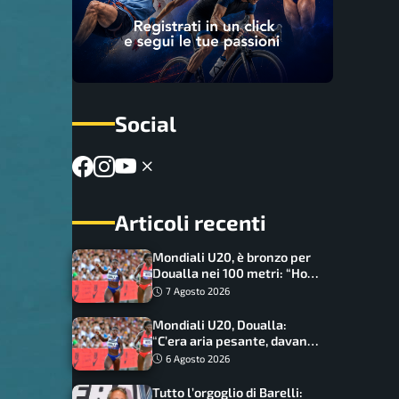
Social
Articoli recenti
Mondiali U20, è bronzo per
Doualla nei 100 metri: “Ho
scacciato l’ansia”
7 Agosto 2026
Mondiali U20, Doualla:
“C’era aria pesante, davano
le mascherine! Finale? Non
6 Agosto 2026
ho nulla da perdere”
Tutto l’orgoglio di Barelli: