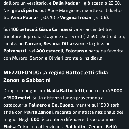
dall’oro universitario, e
Dalia Kaddari
, già scesa a 22.68.
Nel
giro di pista
, out Alice Mangione, ma atteso il duello
tra
Anna Polinari
(50.76) e
Virginia Troiani
(51.06).
Sui
100 ostacoli
,
Giada Carmassi
va a caccia del tris
tricolore dopo una stagione da record (12.69). Dietro di lei,
incalzano
Carraro
,
Besana
,
Di Lazzaro
e la giovane
Polzonetti
. Nei
400 ostacoli
,
Folorunso
parte da favorita,
con Muraro, Sartori e Olivieri pronte a insidiarla.
MEZZOFONDO: la regina Battocletti sfida
Zenoni e Sabbatini
Doppio impegno per
Nadia Battocletti
, che correrà
5000
e 1500 metri
. Sulla distanza lunga proveranno a
ostacolarla
Palmero
e
Del Buono
, mentre sui 1500 sarà
sfida con
Marta Zenoni
, recente primatista nazionale del
miglio. Negli
800
, è pronta a difendere il suo dominio
Eloisa Coiro
, ma attenzione a
Sabbatini
,
Zenoni
,
Bellò
,