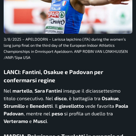
3/8/2025 – APELDOORN – Larissa Iapichino (ITA) during the women’s
long jump final on the third day of the European Indoor Athletics
Championships in Omnisport Apeldoorn. ANP ROBIN VAN LONKHUIJSEN
/ANP/Sipa USA
LANCI: Fantini, Osakue e Padovan per
confermarsi regine
Nel
martello
,
Sara Fantini
insegue il diciassettesimo
titolo consecutivo. Nel
disco
, è battaglia tra
Osakue
,
Strumillo
e
Benedetti
. Il
giavellotto
vede favorita
Paola
Padovan
, mentre nel
peso
si profila un duello tra
Verteramo
e
Musci
.