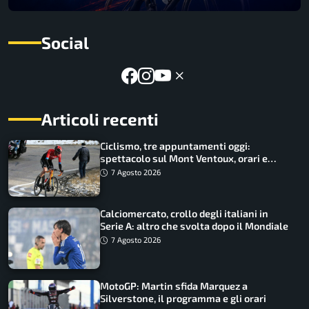
Social
Articoli recenti
Ciclismo, tre appuntamenti oggi:
spettacolo sul Mont Ventoux, orari e
come vederli
7 Agosto 2026
Calciomercato, crollo degli italiani in
Serie A: altro che svolta dopo il Mondiale
7 Agosto 2026
MotoGP: Martin sfida Marquez a
Silverstone, il programma e gli orari