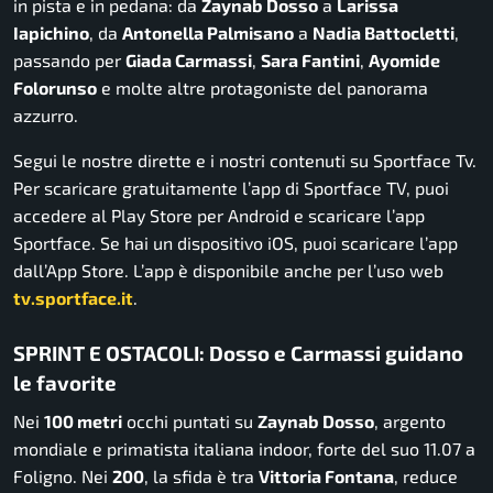
in pista e in pedana: da
Zaynab Dosso
a
Larissa
Iapichino
, da
Antonella Palmisano
a
Nadia Battocletti
,
passando per
Giada Carmassi
,
Sara Fantini
,
Ayomide
Folorunso
e molte altre protagoniste del panorama
azzurro.
Segui le nostre dirette e i nostri contenuti su Sportface Tv.
Per scaricare gratuitamente l’app di Sportface TV, puoi
accedere al Play Store per Android e scaricare l’app
Sportface. Se hai un dispositivo iOS, puoi scaricare l’app
dall’App Store. L’app è disponibile anche per l’uso web
tv.sportface.it
.
SPRINT E OSTACOLI: Dosso e Carmassi guidano
le favorite
Nei
100 metri
occhi puntati su
Zaynab Dosso
, argento
mondiale e primatista italiana indoor, forte del suo 11.07 a
Foligno. Nei
200
, la sfida è tra
Vittoria Fontana
, reduce