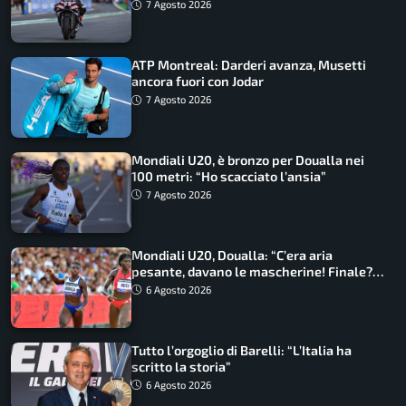
7 Agosto 2026
ATP Montreal: Darderi avanza, Musetti
ancora fuori con Jodar
7 Agosto 2026
Mondiali U20, è bronzo per Doualla nei
100 metri: “Ho scacciato l’ansia”
7 Agosto 2026
Mondiali U20, Doualla: “C’era aria
pesante, davano le mascherine! Finale?
Non ho nulla da perdere”
6 Agosto 2026
Tutto l’orgoglio di Barelli: “L’Italia ha
scritto la storia”
6 Agosto 2026