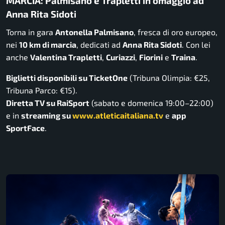
MARCIA: Palmisano e Trapletti in omaggio ad
Anna Rita Sidoti
Torna in gara
Antonella Palmisano
, fresca di oro europeo,
nei
10 km di marcia
, dedicati ad
Anna Rita Sidoti
. Con lei
anche
Valentina Trapletti
,
Curiazzi
,
Fiorini
e
Traina
.
Biglietti disponibili su TicketOne
(Tribuna Olimpia: €25,
Tribuna Parco: €15).
Diretta TV su RaiSport
(sabato e domenica 19:00–22:00)
e in
streaming su
www.atleticaitaliana.tv
e
app
SportFace
.