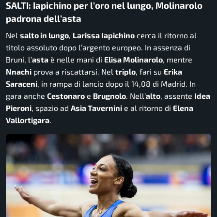
SALTI: Iapichino per l’oro nel lungo, Molinarolo
padrona dell’asta
Nel
salto in lungo
,
Larissa Iapichino
cerca il ritorno al
titolo assoluto dopo l’argento europeo. In assenza di
Bruni, l’
asta
è nelle mani di
Elisa Molinarolo
, mentre
Nnachi
prova a riscattarsi. Nel
triplo
, fari su
Erika
Saraceni
, in rampa di lancio dopo il 14,08 di Madrid. In
gara anche
Cestonaro
e
Brugnolo
. Nell’
alto
, assente
Idea
Pieroni
, spazio ad
Asia Tavernini
e al ritorno di
Elena
Vallortigara
.