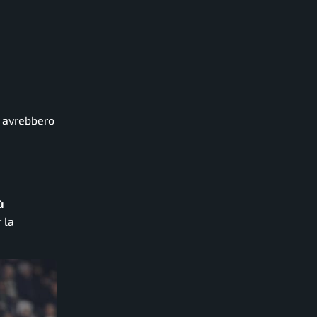
avrebbero
ù
 la