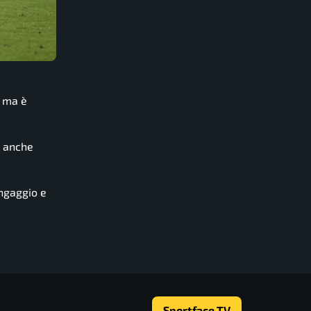
, ma è
e anche
ingaggio e
Sportface TV