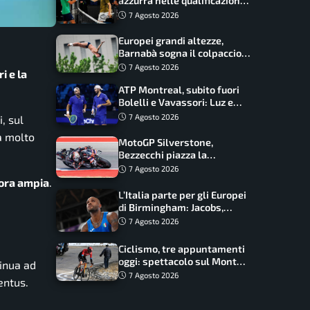
azzurra nelle qualificazioni:
17 italiani a caccia del main
7 Agosto 2026
draw
Europei grandi altezze,
Barnabà sogna il colpaccio:
è leader a metà gara, Baraldi
7 Agosto 2026
i e la
ancora in corsa
ATP Montreal, subito fuori
Bolelli e Vavassori: Luz e
Matos fermano gli azzurri
7 Agosto 2026
i, sul
a molto
MotoGP Silverstone,
Bezzecchi piazza la
zampata: Aprilia domina,
7 Agosto 2026
Bagnaia costretto al Q1
cora ampia
.
L’Italia parte per gli Europei
di Birmingham: Jacobs,
Tamberi e Battocletti
7 Agosto 2026
guidano una spedizione
record
Ciclismo, tre appuntamenti
oggi: spettacolo sul Mont
tinua ad
Ventoux, orari e come
7 Agosto 2026
entus.
vederli