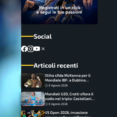
Social
Articoli recenti
Oliha sfida McKenna per il
Mondiale IBF: a Dublino
serve l’impresa nella tana
8 Agosto 2026
del lupo
Mondiali U20, Crotti sfiora il
podio nel triplo: Castellani
da record, Succo in finale
8 Agosto 2026
US Open 2026, invasione