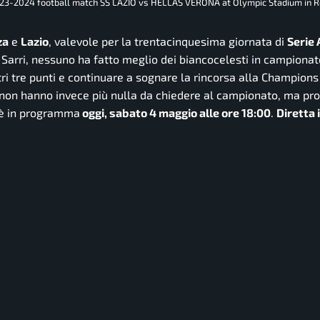
 2023-2024 football match SS LAZIO vs HELLAS VERONA at Olympic Stadium in 
za
e
Lazio
, valevole per la trentacinquesima giornata di
Serie 
di Sarri, nessuno ha fatto meglio dei biancocelesti in campionat
tri tre punti e continuare a sognare la rincorsa alla Champion
li non hanno invece più nulla da chiedere al campionato, ma p
a è in programma
oggi, sabato 4 maggio alle ore 18:00
.
Diretta 