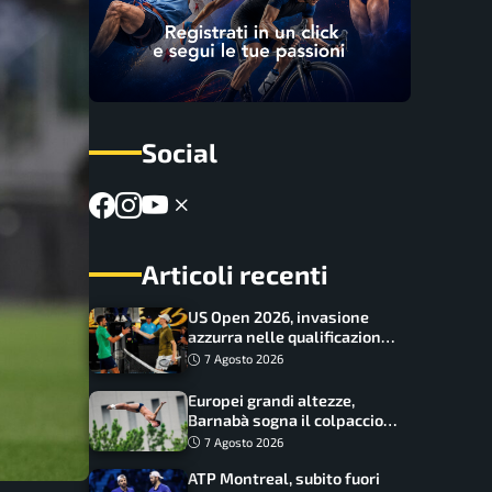
Social
Articoli recenti
US Open 2026, invasione
azzurra nelle qualificazioni:
17 italiani a caccia del main
7 Agosto 2026
draw
Europei grandi altezze,
Barnabà sogna il colpaccio:
è leader a metà gara, Baraldi
7 Agosto 2026
ancora in corsa
ATP Montreal, subito fuori