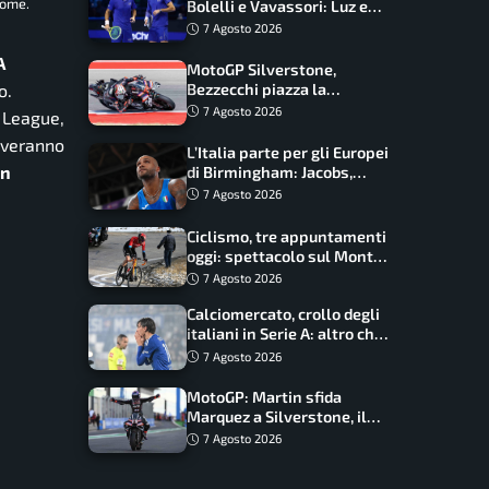
Rome.
Bolelli e Vavassori: Luz e
Matos fermano gli azzurri
7 Agosto 2026
A
MotoGP Silverstone,
o.
Bezzecchi piazza la
zampata: Aprilia domina,
7 Agosto 2026
s League,
Bagnaia costretto al Q1
roveranno
L’Italia parte per gli Europei
in
di Birmingham: Jacobs,
Tamberi e Battocletti
7 Agosto 2026
guidano una spedizione
record
Ciclismo, tre appuntamenti
oggi: spettacolo sul Mont
Ventoux, orari e come
7 Agosto 2026
vederli
Calciomercato, crollo degli
italiani in Serie A: altro che
svolta dopo il Mondiale
7 Agosto 2026
MotoGP: Martin sfida
Marquez a Silverstone, il
programma e gli orari
7 Agosto 2026