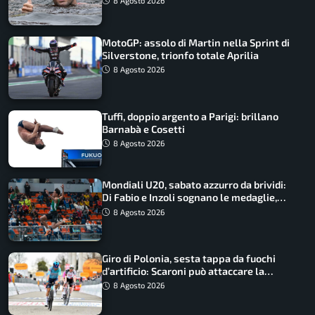
8 Agosto 2026
MotoGP: assolo di Martin nella Sprint di
Silverstone, trionfo totale Aprilia
8 Agosto 2026
Tuffi, doppio argento a Parigi: brillano
Barnabà e Cosetti
8 Agosto 2026
Mondiali U20, sabato azzurro da brividi:
Di Fabio e Inzoli sognano le medaglie,
Castellani e Succo in finale
8 Agosto 2026
Giro di Polonia, sesta tappa da fuochi
d’artificio: Scaroni può attaccare la
maglia di Lemmen
8 Agosto 2026