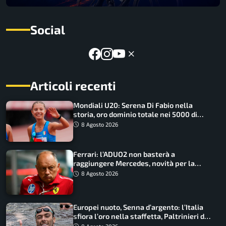
Social
Articoli recenti
Mondiali U20: Serena Di Fabio nella
storia, oro dominio totale nei 5000 di
marcia
8 Agosto 2026
Ferrari: l’ADUO2 non basterà a
raggiungere Mercedes, novità per la
Macarena
8 Agosto 2026
Europei nuoto, Senna d’argento: l’Italia
sfiora l’oro nella staffetta, Paltrinieri da
urlo, il bilancio azzurro