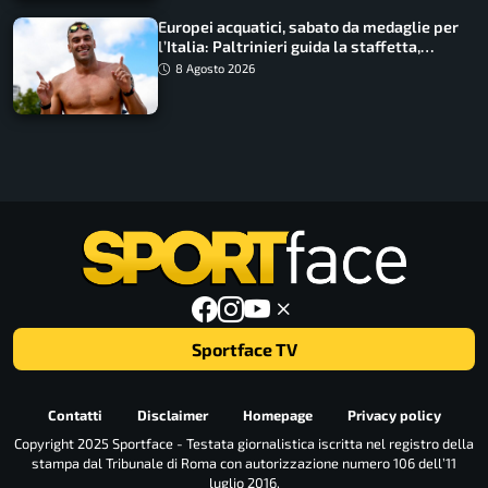
Europei acquatici, sabato da medaglie per
l’Italia: Paltrinieri guida la staffetta,
Barnabà sogna l’oro dalle grandi altezze
8 Agosto 2026
Sportface TV
Contatti
Disclaimer
Homepage
Privacy policy
Copyright 2025 Sportface - Testata giornalistica iscritta nel registro della
stampa dal Tribunale di Roma con autorizzazione numero 106 dell’11
luglio 2016.