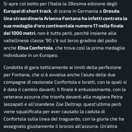
Si apre col botto per l’Italia la 28esima edizione degli
Europei di short track
, di scena in Germania a
Dresda
.
Una straordinaria Arianna Fontana ha infatti centrato la
sua medaglia d’oro continentale numero 17 nella finale
dei 1000 metri
; non è tutto però, perché insieme alla
valtellinese classe ’90 c’è sul terzo gradino del podio
anche
Elisa Confortola
, che trova così la prima medaglia
individuale in un Europeo.
Condotta di gara tatticamente ai limiti della perfezione
per Fontana, che si è avvalsa anche l’aiuto delle due
compagne di nazionale Confortola e Ioratti, con le quali si
è data il cambio davanti. Il finale è entusiasmante, con la
veterana azzurra che trionfa davanti alla magiara Petra
Jaszapati e all’olandese Zoe Deltrap; quest’ultima però
viene squalificata per aver causato la caduta di
Confortola sulla linea del traguardo, con la giuria che ha
assegnato giustamente il bronzo all’azzurra. Un’altra