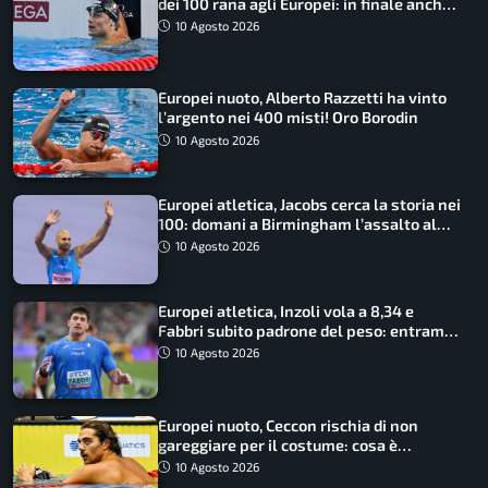
dei 100 rana agli Europei: in finale anche
Cerasuolo
10 Agosto 2026
Europei nuoto, Alberto Razzetti ha vinto
l’argento nei 400 misti! Oro Borodin
10 Agosto 2026
Europei atletica, Jacobs cerca la storia nei
100: domani a Birmingham l’assalto al
terzo oro consecutivo
10 Agosto 2026
Europei atletica, Inzoli vola a 8,34 e
Fabbri subito padrone del peso: entrambi
in finale col miglior risultato
10 Agosto 2026
Europei nuoto, Ceccon rischia di non
gareggiare per il costume: cosa è
successo
10 Agosto 2026