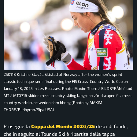
250118 Kristine Stavås Skistad of Norway after the women's sprint
classic technique semi final during the FIS Cross-Country World Cup on
January 18, 2025 in Les Rousses. Photo: Maxim Thore / BILDBYRÅN / kod
MT / MT0716 skidor cross-country skiing langrenn världscupen fis cross
country world cup sweden dam bbeng (Photo by MAXIM
THORE/Bildbyran/Sipa USA)
Prosegue la
Coppa del Mondo 2024/25
di sci di fondo,
che in seguito al Tour de Ski è ripartita dalla tappa