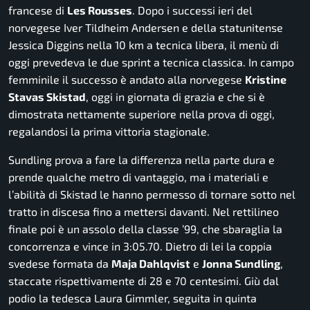
francese di
Les Rousses
. Dopo i successi ieri del
norvegese Iver Tildheim Andersen e della statunitense
Jessica Diggins nella 10 km a tecnica libera, il menù di
oggi prevedeva le due sprint a tecnica classica. In campo
femminile il successo è andato alla norvegese
Kristine
Stavas Skistad
, oggi in giornata di grazia e che si è
dimostrata nettamente superiore nella prova di oggi,
regalandosi la prima vittoria stagionale.
Sundling prova a fare la differenza nella parte dura e
prende qualche metro di vantaggio, ma i materiali e
l’abilità di Skistad le hanno permesso di tornare sotto nel
tratto in discesa fino a mettersi davanti. Nel rettilineo
finale poi è un assolo della classe ’99, che sbaraglia la
concorrenza e vince in 3:05.70. Dietro di lei la coppia
svedese formata da
Maja Dahlqvist
e
Jonna Sundling
,
staccate rispettivamente di 28 e 70 centesimi. Giù dal
podio la tedesca Laura Gimmler, seguita in quinta