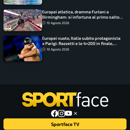
Europei atletica, dramma Furlani a
Birmingham: si infortuna al primo salto
ed esce in carrozzina
10 Agosto 2026
Europei nuoto, Italia subito protagonista
a Parigi: Razzetti e le 4×200 in finale,
Quadarella domina gli 800
10 Agosto 2026
Sportface TV