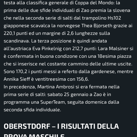
testa alla classifica generale di Coppa del Mondo: la
prima delle due sfide individuali di Zao premia la slovena
che nella seconda serie di salti dal trampolino Hs102
giapponese scavalca la norvegese Thea Bjørseth grazie ai
220,1 punti ed un margine di 2,6 lunghezze sulla
scandinava. La terza posizione è quindi andata
all’austriaca Eva Pinkelnig con 212,7 punti: Lara Malsiner si
è confermata in buona condizone con una 18esima piazza
che si inserisce nel costante cammino delle ultime uscite.
Sono 170,2 i punti messi a referto dalla gardenese, mentre
Annika Sieff è ventitreesima con 156,6.
In precedenza, Martina Ambrosi si era fermata nella
prima serie di salti: sabato 25 gennaio a Zao è in
programma una SuperTeam, seguita domenica dalla
seconda sfida individuale.
OBERSTDORF – I RISULTATI DELLA
PROVA MASCHILE