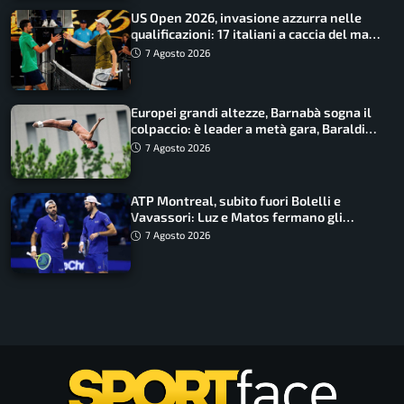
US Open 2026, invasione azzurra nelle
qualificazioni: 17 italiani a caccia del main
draw
7 Agosto 2026
Europei grandi altezze, Barnabà sogna il
colpaccio: è leader a metà gara, Baraldi
ancora in corsa
7 Agosto 2026
ATP Montreal, subito fuori Bolelli e
Vavassori: Luz e Matos fermano gli
azzurri
7 Agosto 2026