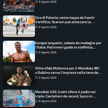
Castellani e Succo in finale
8 Agosto 2026
Giro di Polonia, sesta tappa da fuochi
d’artificio: Scaroni può attaccare la
maglia di Lemmen
8 Agosto 2026
Europei acquatici, sabato da medaglie per
l’Italia: Paltrinieri guida la staffetta,
Barnabà sogna l’oro dalle grandi altezze
8 Agosto 2026
Oliha sfida McKenna per il Mondiale IBF:
a Dublino serve l’impresa nella tana del
lupo
8 Agosto 2026
Mondiali U20, Crotti sfiora il podio nel
triplo: Castellani da record, Succo in
finale
8 Agosto 2026