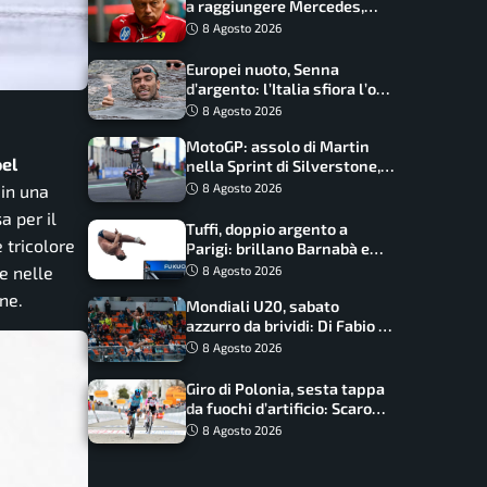
a raggiungere Mercedes,
novità per la Macarena
8 Agosto 2026
Europei nuoto, Senna
d’argento: l’Italia sfiora l’oro
nella staffetta, Paltrinieri
8 Agosto 2026
da urlo, il bilancio azzurro
MotoGP: assolo di Martin
oel
nella Sprint di Silverstone,
trionfo totale Aprilia
8 Agosto 2026
 in una
a per il
Tuffi, doppio argento a
 tricolore
Parigi: brillano Barnabà e
Cosetti
e nelle
8 Agosto 2026
ne.
Mondiali U20, sabato
azzurro da brividi: Di Fabio e
Inzoli sognano le medaglie,
8 Agosto 2026
Castellani e Succo in finale
Giro di Polonia, sesta tappa
da fuochi d’artificio: Scaroni
può attaccare la maglia di
8 Agosto 2026
Lemmen