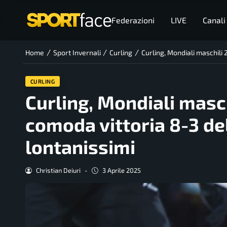
Federazioni
LIVE
Canali
/
/
/
Home
Sport Invernali
Curling
Curling, Mondiali maschili 
CURLING
Curling, Mondiali masch
comoda vittoria 8-3 del
lontanissimi
Christian Deiuri
-
3 Aprile 2025