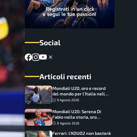
Social
Articoli recenti
Mondiali U20, oro e record
del mondo per l’Italia nella
4×100 mista: Doualla
9 Agosto 2026
straordinaria
Mondiali U20: Serena Di
Fabio nella storia, oro
dominio totale nei 5000 di
8 Agosto 2026
marcia
Ferrari: l’ADUO2 non basterà