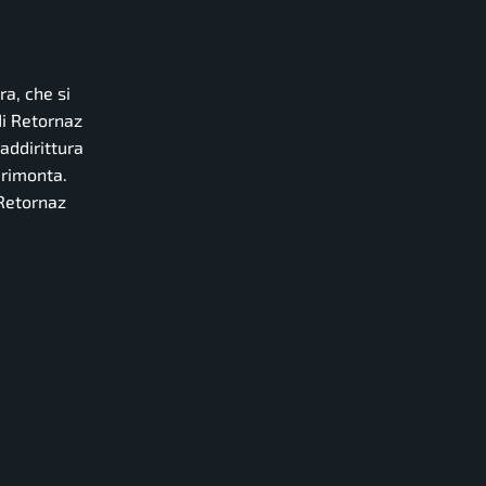
a, che si
 di Retornaz
 addirittura
 rimonta.
 Retornaz