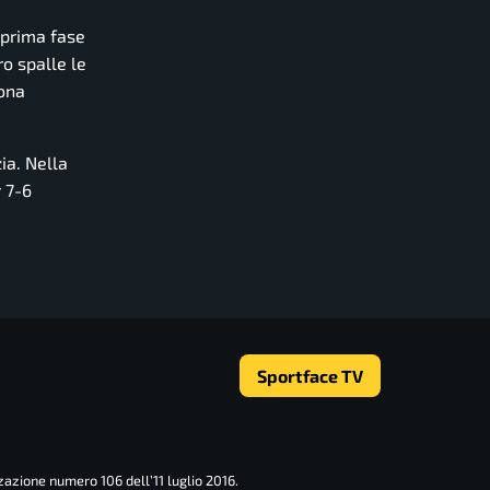
a prima fase
ro spalle le
zona
ia. Nella
r 7-6
Sportface TV
zazione numero 106 dell’11 luglio 2016.