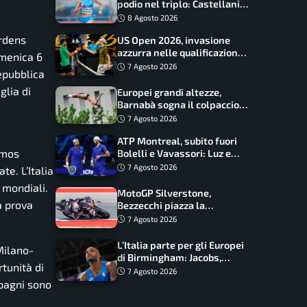
podio nel triplo: Castellani
da record, Succo in finale
8 Agosto 2026
ardens
US Open 2026, invasione
azzurra nelle qualificazioni:
omenica 6
17 italiani a caccia del main
7 Agosto 2026
Repubblica
draw
glia di
Europei grandi altezze,
Barnabà sogna il colpaccio:
è leader a metà gara, Baraldi
7 Agosto 2026
ancora in corsa
ATP Montreal, subito fuori
Amos
Bolelli e Vavassori: Luz e
Matos fermano gli azzurri
7 Agosto 2026
e. L’Italia
 mondiali.
MotoGP Silverstone,
a prova
Bezzecchi piazza la
zampata: Aprilia domina,
7 Agosto 2026
Bagnaia costretto al Q1
L’Italia parte per gli Europei
Milano-
di Birmingham: Jacobs,
tunità di
Tamberi e Battocletti
7 Agosto 2026
guidano una spedizione
mpagni sono
record