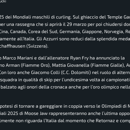
ucki
25 dei Mondiali maschili di curling. Sul ghiaccio del Temple G
 per una rassegna che si aprirà il 29 marzo per poi chiudersi d
a, Cina, Canada, Corea del Sud, Germania, Giappone, Norvegia, 
iamente all’Italia. Gli Azzurri sono reduci dalla splendida meda
Schaffhausen (Svizzera).
co Marco Mariani e dall’allenatore Ryan Fry ha annunciato la
ano Arman (Fiamme Oro), Mattia Giovanella (Fiamme Gialle), 
loro anche Giacomo Colli (C.C. Dolomiti) nel ruolo di alternat
squadra in qualità di skip per l’undicesima volta ai campionati
alzato agli onori della cronaca anche per l’oro olimpico nell
potesi di tornare a gareggiare in coppia verso le Olimpiadi di 
diali 2025 di Moose Jaw rappresenteranno anche l’ultima oppor
uralmente non riguarda l’Italia dal momento che Retornaz e co