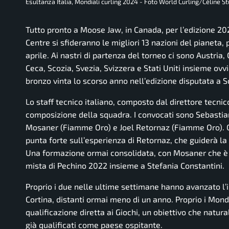
Esultanza Italia, Mondiali curling 2024 - Foto World Curling/Céline St
Tutto pronto a Moose Jaw, in Canada, per l’edizione 20
Centre si sfideranno le migliori 13 nazioni del pianeta,
aprile. Ai nastri di partenza del torneo ci sono Austri
Ceca, Scozia, Svezia, Svizzera e Stati Uniti insieme ovv
bronzo vinta lo scorso anno nell’edizione disputata a 
Lo staff tecnico italiano, composto dal direttore tecni
composizione della squadra. I convocati sono Sebasti
Mosaner (Fiamme Oro) e Joel Retornaz (Fiamme Oro). Con 
punta forte sull’esperienza di Retornaz, che guiderà la 
Una formazione ormai consolidata, con Mosaner che è b
mista di Pechino 2022 insieme a Stefania Constantini.
Proprio i due nelle ultime settimane hanno avanzato l’i
Cortina, distanti ormai meno di un anno. Proprio i Mon
qualificazione diretta ai Giochi, un obiettivo che nat
già qualificati come paese ospitante.