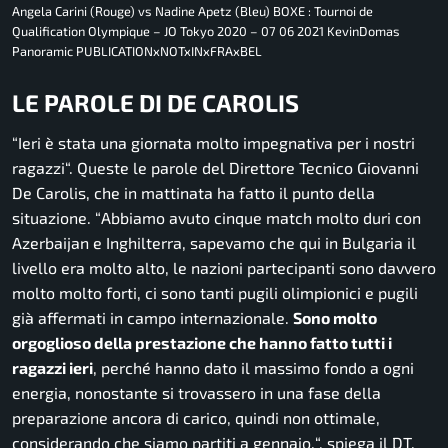
Angela Carini (Rouge) vs Nadine Apetz (Bleu) BOXE : Tournoi de
Qualification Olympique – JO Tokyo 2020 – 07 06 2021 KevinDomas
Panoramic PUBLICATIONxNOTxINxFRAxBEL
LE PAROLE DI DE CAROLIS
“Ieri è stata una giornata molto impegnativa per i nostri
ragazzi
“. Queste le parole del Direttore Tecnico Giovanni
De Carolis, che in mattinata ha fatto il punto della
situazione. “
Abbiamo avuto cinque match molto duri con
Azerbaijan e Inghilterra, sapevamo che qui in Bulgaria il
livello era molto alto, le nazioni partecipanti sono davvero
molto molto forti, ci sono tanti pugili olimpionici e pugili
già affermati in campo internazionale.
Sono molto
orgoglioso della prestazione che hanno fatto tutti i
ragazzi ieri
, perché hanno dato il massimo fondo a ogni
energia, nonostante si trovassero in una fase della
preparazione ancora di carico, quindi non ottimale,
considerando che siamo partiti a gennaio.
“, spiega il DT.