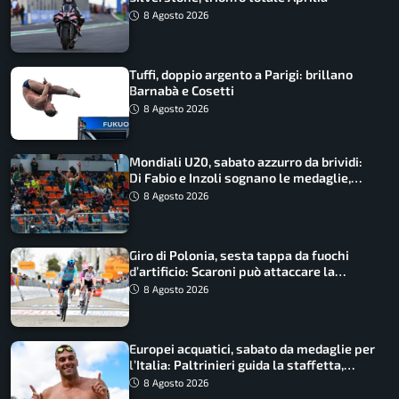
8 Agosto 2026
Tuffi, doppio argento a Parigi: brillano
Barnabà e Cosetti
8 Agosto 2026
Mondiali U20, sabato azzurro da brividi:
Di Fabio e Inzoli sognano le medaglie,
Castellani e Succo in finale
8 Agosto 2026
Giro di Polonia, sesta tappa da fuochi
d’artificio: Scaroni può attaccare la
maglia di Lemmen
8 Agosto 2026
Europei acquatici, sabato da medaglie per
l’Italia: Paltrinieri guida la staffetta,
Barnabà sogna l’oro dalle grandi altezze
8 Agosto 2026