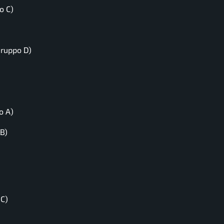
o C)
Gruppo D)
o A)
B)
 C)
)