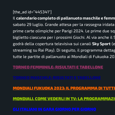
[the_ad id=”445341″]
Il
calendario completo di pallanuoto maschile e femmi
sabato 29 luglio. Grande attesa per la rassegna iridata
prime carte olimpiche per Parigi 2024. Le prime due squ
biglietto ciascuna per i prossimi Giochi. Al via anche i
godrà della copertura televisiva sui canali
Sky Sport
(e
streaming su Rai Play). Di seguito, il programma dettagl
tutte le partite di pallanuoto ai Mondiali di Fukuoka 20
TORNEO FEMMINILE: RISULTATI E TABELLONE
TORNEO MASCHILE: RISULTATI E TABELLONE
MONDIALI FUKUOKA 2023: IL PROGRAMMA DI TUTTI
MONDIALI, COME VEDERLI IN TV: LA PROGRAMMAZ
GLI ITALIANI IN GARA GIORNO PER GIORNO