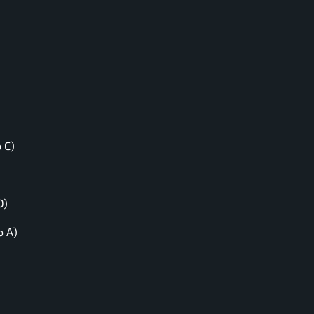
 C)
D)
o A)