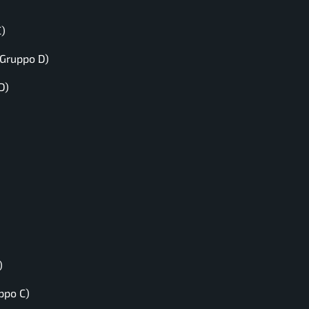
C)
(Gruppo D)
D)
)
ppo C)