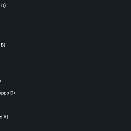
 D)
 B)
)
uppo D)
o A)