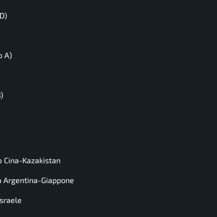
D)
o A)
)
o Cina-Kazakistan
o Argentina-Giappone
Israele