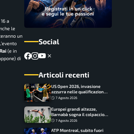
 16 a
anche le
steranno un
Social
 L’evento
Rai
(e in
appone) di
Articoli recenti
US Open 2026, invasione
azzurra nelle qualificazioni:
17 italiani a caccia del main
7 Agosto 2026
draw
Europei grandi altezze,
Barnabà sogna il colpaccio:
è leader a metà gara, Baraldi
7 Agosto 2026
ancora in corsa
ATP Montreal, subito fuori