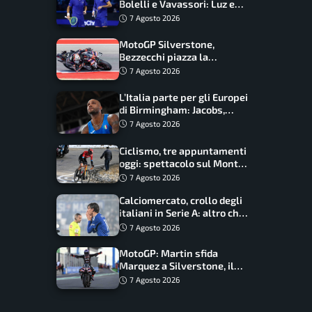
Bolelli e Vavassori: Luz e
Matos fermano gli azzurri
7 Agosto 2026
MotoGP Silverstone,
Bezzecchi piazza la
zampata: Aprilia domina,
7 Agosto 2026
Bagnaia costretto al Q1
L’Italia parte per gli Europei
di Birmingham: Jacobs,
Tamberi e Battocletti
7 Agosto 2026
guidano una spedizione
record
Ciclismo, tre appuntamenti
oggi: spettacolo sul Mont
Ventoux, orari e come
7 Agosto 2026
vederli
Calciomercato, crollo degli
italiani in Serie A: altro che
svolta dopo il Mondiale
7 Agosto 2026
MotoGP: Martin sfida
Marquez a Silverstone, il
programma e gli orari
7 Agosto 2026