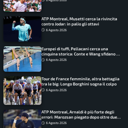
ATP Montreal, Musetti cerca la rivincita
contro Jodar: in palio gli ottavi
6 Agosto 2026
Europei di tuffi, Pellacani cerca una
cinquina storica: Conte e Wang sfidano la
piattaforma
6 Agosto 2026
Tour de France femminile, altra battaglia
tra le big: Longo Borghini sogna il colpo
6 Agosto 2026
ATP Montreal, Arnaldi è più forte degli
errori: Marozsan piegato dopo oltre due
ore
6 Agosto 2026