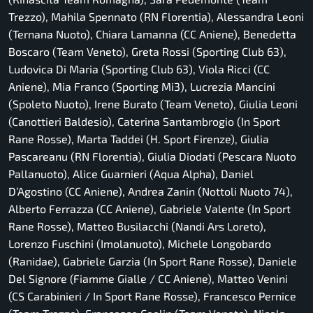
Trezzo), Mahila Spennato (RN Florentia), Alessandra Leoni
(Ternana Nuoto), Chiara Lamanna (CC Aniene), Benedetta
Boscaro (Team Veneto), Greta Rossi (Sporting Club 63),
Ludovica Di Maria (Sporting Club 63), Viola Ricci (CC
Aniene), Mia Franco (Sporting Mi3), Lucrezia Mancini
(Spoleto Nuoto), Irene Burato (Team Veneto), Giulia Leoni
(Canottieri Baldesio), Caterina Santambrogio (In Sport
Rane Rosse), Marta Taddei (H. Sport Firenze), Giulia
Pascareanu (RN Florentia), Giulia Diodati (Pescara Nuoto
Pallanuoto), Alice Guarnieri (Aqua Alpha), Daniel
D’Agostino (CC Aniene), Andrea Zanin (Nottoli Nuoto 74),
Alberto Ferrazza (CC Aniene), Gabriele Valente (In Sport
Rane Rosse), Matteo Busilacchi (Nandi Ars Loreto),
Lorenzo Fuschini (Imolanuoto), Michele Longobardo
(Ranidae), Gabriele Garzia (In Sport Rane Rosse), Daniele
Del Signore (Fiamme Gialle / CC Aniene), Matteo Venini
(CS Carabinieri / In Sport Rane Rosse), Francesco Pernice