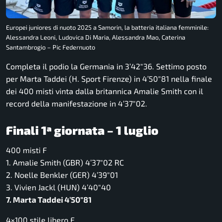
Europei juniores di nuoto 2025 a Samorin, la batteria italiana femminile:
Alessandra Leoni, Ludovica Di Maria, Alessandra Mao, Caterina
Santambrogio – Pic Federnuoto
Completa il podio la Germania in 3’42″36. Settimo posto
per Marta Taddei (H. Sport Firenze) in 4’50″81 nella finale
dei 400 misti vinta dalla britannica Amalie Smith con il
record della manifestazione in 4’37″02.
Finali 1ª giornata – 1 luglio
400 misti F
1. Amalie Smith (GBR) 4’37″02 RC
2. Noelle Benkler (GER) 4’39″01
3. Vivien Jackl (HUN) 4’40″40
7. Marta Taddei 4’50″81
4×100 stile libero F