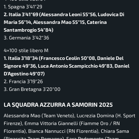
1. Spagna 3’41″29
2. Italia 3’41″69 (Alessandra Leoni 55″56, Ludovica Di
Maria 56″14, Alessandra Mao 55″15, Caterina
Santambrogio 54″84)
3. Germania 3’42″36
4×100 stile libero M
1. Italia 3’18″34 (Francesco Ceolin 50″08, Daniele Del
Signore 49″36, Luca Antonio Scampicchio 49″83, Daniel
D’Agostino 49″07)
2. Francia 3’19″26
3. Gran Bretagna 3’20″00
LA SQUADRA AZZURRA A SAMORIN 2025
Alessandra Mao (Team Veneto), Lucrezia Domina (H. Sport
Firenze), Emma Vittoria Giannelli (Fiamme Oro / RN
Florentia), Bianca Nannucci (RN Florentia), Chiara Sama
(Rinascita Team Romagna), Sara Pedemonte (Team