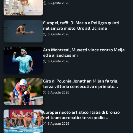
5 Agosto 2026
Europei, tuffi: Di Maria e Pelligra quinti
nel sincro misto. Oro all’Ucraina
5 Agosto 2026
Atp Montreal, Musetti vince contro Meija
ed è ai sedicesimi
5 Agosto 2026
Giro di Polonia, Jonathan Milan fa tris:
terza vittoria consecutiva e primato
rafforzato
5 Agosto 2026
Europei nuoto artistico, Italia di bronzo
nel team acrobatic: terzo podio
consecutivo
5 Agosto 2026