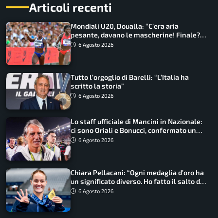
Articoli recenti
Mondiali U20, Doualla: “C’era aria
pesante, davano le mascherine! Finale?
Non ho nulla da perdere”
6 Agosto 2026
Tutto l’orgoglio di Barelli: “L’Italia ha
scritto la storia”
6 Agosto 2026
Lo staff ufficiale di Mancini in Nazionale:
ci sono Oriali e Bonucci, confermato un
ritorno
6 Agosto 2026
Chiara Pellacani: “Ogni medaglia d’oro ha
un significato diverso. Ho fatto il salto di
qualità”
6 Agosto 2026