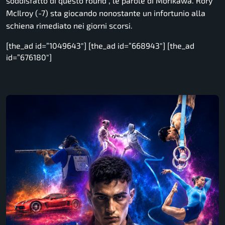
soddisfatto di questo round”, le parole di Morikawa. Rory
McIlroy (-7) sta giocando nonostante un infortunio alla
schiena rimediato nei giorni scorsi.
[the_ad id=”1049643″] [the_ad id=”668943″] [the_ad
id=”676180″]