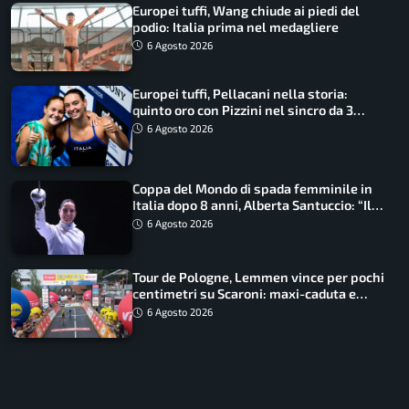
Europei tuffi, Wang chiude ai piedi del
podio: Italia prima nel medagliere
6 Agosto 2026
Europei tuffi, Pellacani nella storia:
quinto oro con Pizzini nel sincro da 3
metri
6 Agosto 2026
Coppa del Mondo di spada femminile in
Italia dopo 8 anni, Alberta Santuccio: “Il
lavoro dà sempre i suoi frutti”
6 Agosto 2026
Tour de Pologne, Lemmen vince per pochi
centimetri su Scaroni: maxi-caduta e
tappa accorciata
6 Agosto 2026