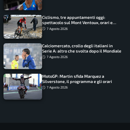
record
Ciclismo, tre appuntamenti oggi:
spettacolo sul Mont Ventoux, orari e
come vederli
7 Agosto 2026
Calciomercato, crollo degli italiani in
Serie A: altro che svolta dopo il Mondiale
7 Agosto 2026
MotoGP: Martin sfida Marquez a
Silverstone, il programma e gli orari
7 Agosto 2026