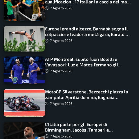
qualificazioni: 17 italiani a caccia del main
draw
7 Agosto 2026
Europei grandi altezze, Barnabà sogna il
colpaccio: è leader a metà gara, Baraldi
ancora in corsa
7 Agosto 2026
ATP Montreal, subito fuori Bolelli e
Vavassori: Luz e Matos fermano gli
azzurri
7 Agosto 2026
MotoGP Silverstone, Bezzecchi piazza la
zampata: Aprilia domina, Bagnaia
costretto al Q1
7 Agosto 2026
L’Italia parte per gli Europei di
Birmingham: Jacobs, Tamberi e
Battocletti guidano una spedizione
7 Agosto 2026