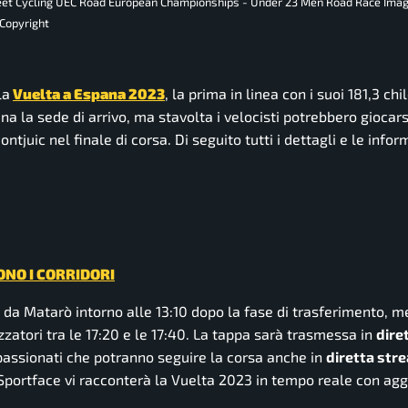
Street Cycling UEC Road European Championships - Under 23 Men Road Race Ima
Copyright
la
Vuelta a Espana 2023
, la prima in linea con i suoi 181,3 ch
ana la sede di arrivo, ma stavolta i velocisti potrebbero giocars
tjuic nel finale di corsa. Di seguito tutti i dettagli e le infor
ONO I CORRIDORI
a da Matarò intorno alle 13:10 dopo la fase di trasferimento, m
zatori tra le 17:20 e le 17:40. La tappa sarà trasmessa in
dire
ppassionati che potranno seguire la corsa anche in
diretta str
 Sportface vi racconterà la Vuelta 2023 in tempo reale con ag