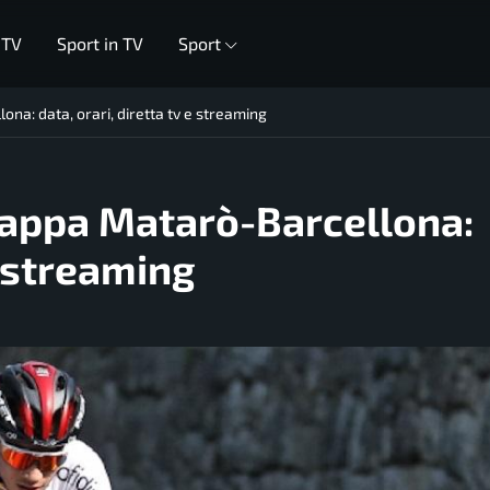
 TV
Sport in TV
Sport
na: data, orari, diretta tv e streaming
tappa Matarò-Barcellona:
e streaming