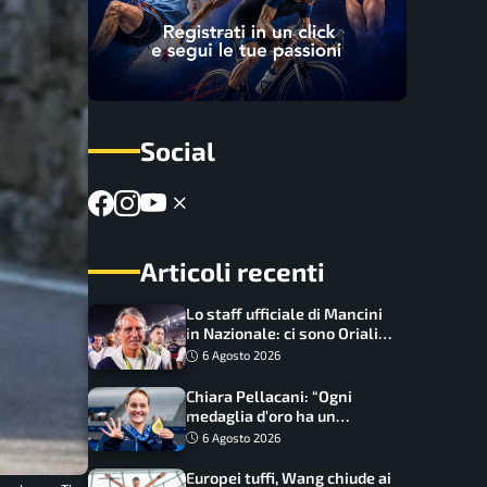
Social
Articoli recenti
Lo staff ufficiale di Mancini
in Nazionale: ci sono Oriali e
Bonucci, confermato un
6 Agosto 2026
ritorno
Chiara Pellacani: “Ogni
medaglia d’oro ha un
significato diverso. Ho fatto
6 Agosto 2026
il salto di qualità”
Europei tuffi, Wang chiude ai