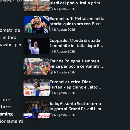
ge shows: The
piedi del podio: Italia prima
nel medagliere
6 Agosto 2026
Europei tuffi, Pellacani nella
storia: quinto oro con Pizzini
nel sincro da 3 metri
ilometri da
6 Agosto 2026
i le loro
Coppa del Mondo di spada
mazioni per
femminile in Italia dopo 8
anni, Alberta Santuccio: “Il
6 Agosto 2026
lavoro dà sempre i suoi
Tour de Pologne, Lemmen
frutti”
vince per pochi centimetri
su Scaroni: maxi-caduta e
6 Agosto 2026
tappa accorciata
Europei atletica, Diaz-
Furlani-Iapichino e l’alto
azzurro: l’Italia sogna nei
6 Agosto 2026
salti
entre
Judo, Assunta Scutto torna
tta tv
in gara al Grand Prix di Lima:
eaming
17 azzurri convocati
6 Agosto 2026
giornamenti