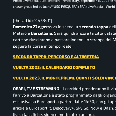
Photo LiveMedia/Luca Tedeschi Trento, Italy, September 11, 2021, 
chaser group led by Juan AYUSO PESQUERA (SPA) LiveMedia - World 
[the_ad id=”445341″]
Domenica 27 agosto
va in scena la
seconda tappa
del
Matarò a
Barcellona
. Sarà quindi ancora la città catal
carte se riusciranno a passare indenni lo strappo del Mon
seguire la corsa in tempo reale.
SECONDA TAPPA: PERCORSO E ALTIMETRIA
VUELTA 2023: IL CALENDARIO COMPLETO
VUELTA 2023, IL MONTEPREMI: QUANTI SOLDI VINC
ORARI, TV E STREAMING –
I corridori prenderanno il vi
l’arrivo a Barcellona è stato programmato dagli organiz
esclusiva su Eurosport a partire dalle 14:30, con gli a
grazie a Eurosport.it, Discovery+, Sky Go, Now e Dazn.
live, classifiche, video e molto altro ancora.