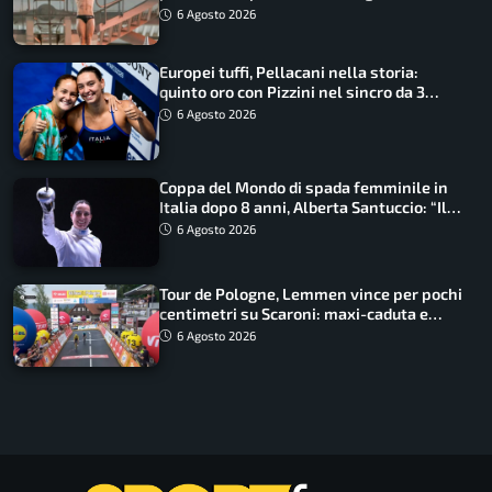
6 Agosto 2026
Europei tuffi, Pellacani nella storia:
quinto oro con Pizzini nel sincro da 3
metri
6 Agosto 2026
Coppa del Mondo di spada femminile in
Italia dopo 8 anni, Alberta Santuccio: “Il
lavoro dà sempre i suoi frutti”
6 Agosto 2026
Tour de Pologne, Lemmen vince per pochi
centimetri su Scaroni: maxi-caduta e
tappa accorciata
6 Agosto 2026