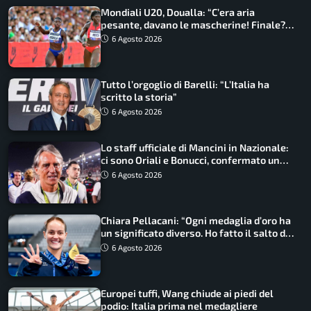
Mondiali U20, Doualla: “C’era aria
pesante, davano le mascherine! Finale?
Non ho nulla da perdere”
6 Agosto 2026
Tutto l’orgoglio di Barelli: “L’Italia ha
scritto la storia”
6 Agosto 2026
Lo staff ufficiale di Mancini in Nazionale:
ci sono Oriali e Bonucci, confermato un
ritorno
6 Agosto 2026
Chiara Pellacani: “Ogni medaglia d’oro ha
un significato diverso. Ho fatto il salto di
qualità”
6 Agosto 2026
Europei tuffi, Wang chiude ai piedi del
podio: Italia prima nel medagliere