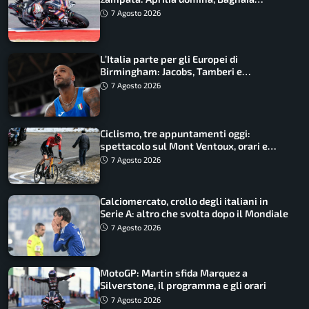
costretto al Q1
7 Agosto 2026
L’Italia parte per gli Europei di
Birmingham: Jacobs, Tamberi e
Battocletti guidano una spedizione
7 Agosto 2026
record
Ciclismo, tre appuntamenti oggi:
spettacolo sul Mont Ventoux, orari e
come vederli
7 Agosto 2026
Calciomercato, crollo degli italiani in
Serie A: altro che svolta dopo il Mondiale
7 Agosto 2026
MotoGP: Martin sfida Marquez a
Silverstone, il programma e gli orari
7 Agosto 2026