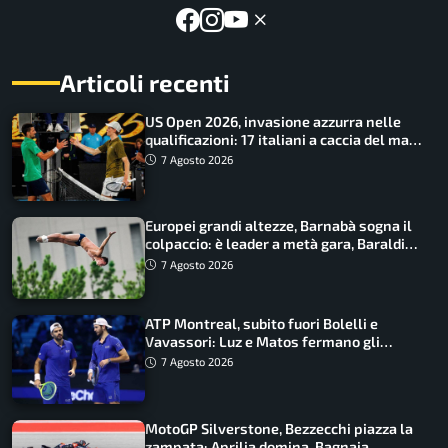
Articoli recenti
US Open 2026, invasione azzurra nelle
qualificazioni: 17 italiani a caccia del main
draw
7 Agosto 2026
Europei grandi altezze, Barnabà sogna il
colpaccio: è leader a metà gara, Baraldi
ancora in corsa
7 Agosto 2026
ATP Montreal, subito fuori Bolelli e
Vavassori: Luz e Matos fermano gli
azzurri
7 Agosto 2026
MotoGP Silverstone, Bezzecchi piazza la
zampata: Aprilia domina, Bagnaia