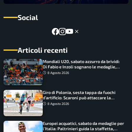
Social
Articoli recenti
Mondiali U20, sabato azzurro da brividi:
Di Fabio e Inzoli sognano le medaglie,
Castellani e Succo in finale
8 Agosto 2026
Giro di Polonia, sesta tappa da fuochi
d’artificio: Scaroni può attaccare la
maglia di Lemmen
8 Agosto 2026
Europei acquatici, sabato da medaglie per
l’Italia: Paltrinieri guida la staffetta,