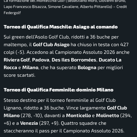
La formazione del Montecchia Golf (Sebastiano Moro, Giovanni Bruno,
Lapo Francesco Bisazza, Simone Cavaliere, Alberto Pittarello) – Credit
Federgolf
Torneo di Qualifica Maschile: Asiago al comando
Sui green dell’Asolo Golf Club, ridotti a 36 buche per
maltempo, il
Golf Club Asiago
ha chiuso in testa con 427
colpi (-5). Accedono al Campionato Assoluto 2026 anche
Riviera Golf
,
Padova
,
Des Iles Borromées
,
Ducato La
Rocca
e
Milano
, che ha superato
Bologna
per migliori
score scartati.
Torneo di Qualifica Femminile: dominio Milano
Stesso destino per il torneo femminile al Golf Club
Lignano, ridotto a 36 buche. Vince largamente
Golf Club
Milano
(278, -10), davanti a
Monticello
e
Molinetto
(294,
+6) e a
Venezia
(297, +9). Quattro squadre che
staccheranno il pass per il Campionato Assoluto 2026.