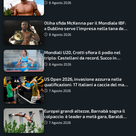
Barnabà sogna l’oro dalle grandi altezze
8 Agosto 2026
Oliha sfida McKenna per il Mondiale IBF:
a Dublino serve l’impresa nella tana del
lupo
8 Agosto 2026
Mondiali U20, Crotti sfiora il podio nel
triplo: Castellani da record, Succo in
finale
8 Agosto 2026
US Open 2026, invasione azzurra nelle
qualificazioni: 17 italiani a caccia del main
draw
7 Agosto 2026
Europei grandi altezze, Barnabà sogna il
colpaccio: è leader a metà gara, Baraldi
ancora in corsa
7 Agosto 2026