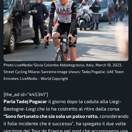
Photo LiveMedia/Silvia Colombo Abbiategrasso, Italy, March 18, 2023,
Street Cycling Milano-Sanremo Image shows: Tadej Pogačar, UAE Team
Emirates LiveMedia - World Copyright
[the_ad id=”445341″]
Parla Tadej Pogacar
il giorno dopo la caduta alla Liegi-
Bastogne-Liegi che lo ha costretto al ritiro dalla corsa.
“
Sono fortunato che sia solo un polso rotto,
considerando
il folle incidente che è successo”
, ha spiegato il due volte
vincitore del Tour de France nel post che accompagna una