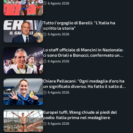
Non ho nulla da perdere”
6 Agosto 2026
Tutto l’orgoglio di Barelli: “L’Italia ha
scritto la storia”
6 Agosto 2026
Lo staff ufficiale di Mancini in Nazionale:
ci sono Oriali e Bonucci, confermato un
ritorno
6 Agosto 2026
Chiara Pellacani: “Ogni medaglia d’oro ha
un significato diverso. Ho fatto il salto di
qualità”
6 Agosto 2026
Europei tuffi, Wang chiude ai piedi del
podio: Italia prima nel medagliere
6 Agosto 2026