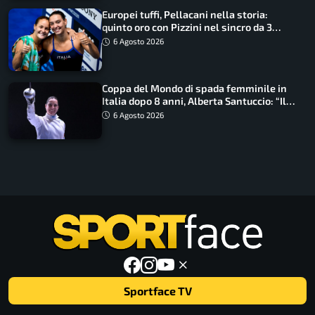
Europei tuffi, Pellacani nella storia:
quinto oro con Pizzini nel sincro da 3
metri
6 Agosto 2026
Coppa del Mondo di spada femminile in
Italia dopo 8 anni, Alberta Santuccio: “Il
lavoro dà sempre i suoi frutti”
6 Agosto 2026
Sportface TV