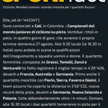
Ciclismo, Mondiali Juniores: esordio vincente per i quartetti Azzurri
[the_ad id=”445341″]
Sono cominciati a
Cali
, in Colombia, i
Campionati del
mondo juniores di ciclismo su pista.
Ventidue i titoli in
palio, in quattro giorni di gare, che avranno il proprio
termine domenica 27 agosto. Alle 9.30 locali (le 16.30 in
Italia) sono andate in scena le qualificazioni
dell’inseguimento a squadre uomini e donne. Il quartetto
femminile, composto da
Grassi, Toniolli, Zanzi e
Venturelli
ha fatto registrare il miglior tempo in 4’28″406,
davanti a
Francia, Australia
e
Germania.
Primo anche il
quartetto maschile con
Fiorin, Sierra, Favero e Giaimi
, il
team azzurro ha coperto la distanza in 3’58″532, nuovo
record della pista, davanti a
Germania,
Nuova Zelanda e
Polonia
, tutte abbondantemente oltre i 4 minuti. Domani,
alle 16.30 locali i due quartetti torneranno in pista per il