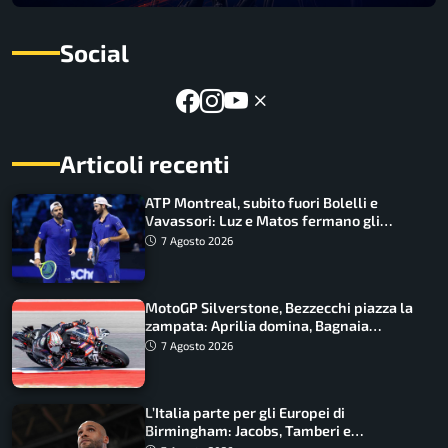
Social
Articoli recenti
ATP Montreal, subito fuori Bolelli e
Vavassori: Luz e Matos fermano gli
azzurri
7 Agosto 2026
MotoGP Silverstone, Bezzecchi piazza la
zampata: Aprilia domina, Bagnaia
costretto al Q1
7 Agosto 2026
L’Italia parte per gli Europei di
Birmingham: Jacobs, Tamberi e