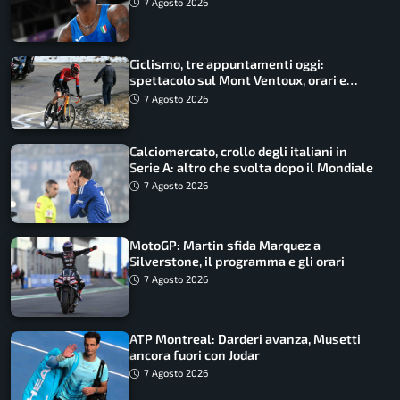
Battocletti guidano una spedizione
7 Agosto 2026
record
Ciclismo, tre appuntamenti oggi:
spettacolo sul Mont Ventoux, orari e
come vederli
7 Agosto 2026
Calciomercato, crollo degli italiani in
Serie A: altro che svolta dopo il Mondiale
7 Agosto 2026
MotoGP: Martin sfida Marquez a
Silverstone, il programma e gli orari
7 Agosto 2026
ATP Montreal: Darderi avanza, Musetti
ancora fuori con Jodar
7 Agosto 2026