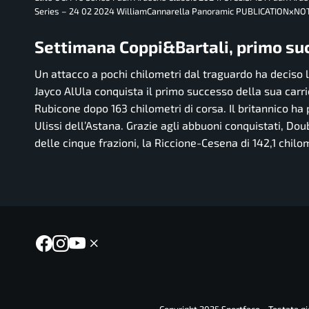
Series – 24 02 2024 WilliamCannarella Panoramic PUBLICATIONxN
Settimana Coppi&Bartali, primo su
Un attacco a pochi chilometri dal traguardo ha deciso
Jayco AlUla conquista il primo successo della sua carri
Rubicone dopo 163 chilometri di corsa. Il britannico h
Ulissi dell’Astana. Grazie agli abbuoni conquistati, Do
delle cinque frazioni, la Riccione-Cesena di 142,1 chilom
Copyright 2025 Sportface - Testata gio