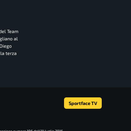
 del Team
gliano al
 Diego
 la terza
Sportface TV
zazione numero 106 dell’11 luglio 2016.