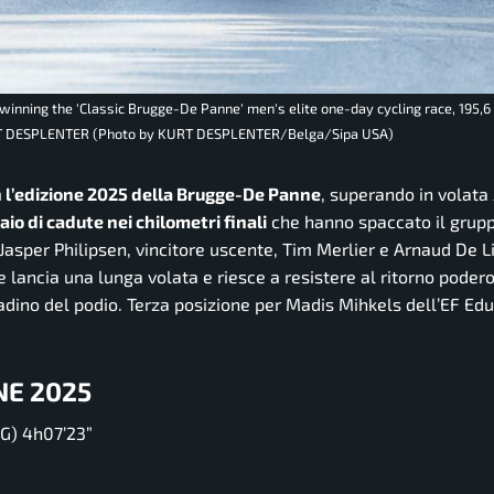
inning the 'Classic Brugge-De Panne' men's elite one-day cycling race, 195,
T DESPLENTER (Photo by KURT DESPLENTER/Belga/Sipa USA)
h l’edizione 2025 della Brugge-De Panne
, superando in volata
aio di cadute nei chilometri finali
che hanno spaccato il grup
 Jasper Philipsen, vincitore uscente, Tim Merlier e Arnaud De L
 lancia una lunga volata e riesce a resistere al ritorno podero
adino del podio. Terza posizione per Madis Mihkels dell’EF Ed
NE 2025
G) 4h07’23”