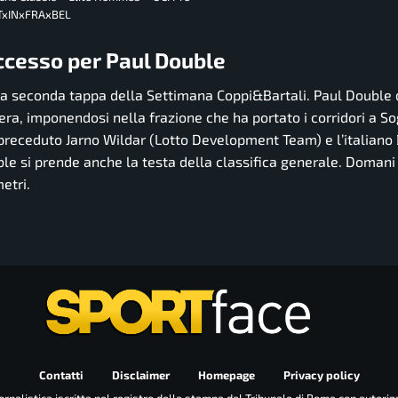
OTxINxFRAxBEL
ccesso per Paul Double
 la seconda tappa della Settimana Coppi&Bartali. Paul Double
era, imponendosi nella frazione che ha portato i corridori a So
a preceduto Jarno Wildar (Lotto Development Team) e l’italiano
uble si prende anche la testa della classifica generale. Domani
etri.
Contatti
Disclaimer
Homepage
Privacy policy
rnalistica iscritta nel registro della stampa dal Tribunale di Roma con autoriz