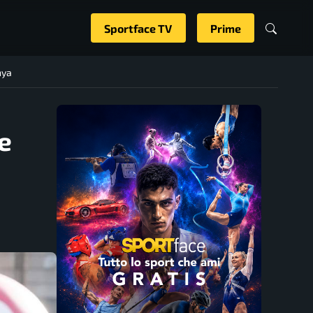
Sportface TV
Prime
nya
e