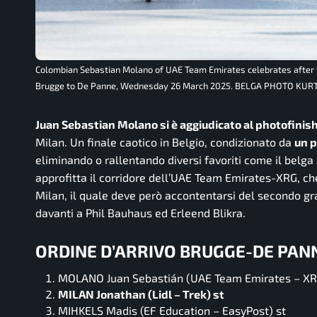
Colombian Sebastian Molano of UAE Team Emirates celebrates after w
Brugge to De Panne, Wednesday 26 March 2025. BELGA PHOTO KUR
Juan Sebastian Molano si è aggiudicato al photofinis
Milan. Un finale caotico in Belgio, condizionato da
un p
eliminando o rallentando diversi favoriti come il belga
approfitta il corridore dell’UAE Team Emirates-XRG, che
Milan, il quale deve però accontentarsi del secondo gr
davanti a Phil Bauhaus ed Erleend Blikra.
ORDINE D’ARRIVO BRUGGE-DE PAN
MOLANO Juan Sebastián (UAE Team Emirates – XR
MILAN Jonathan (Lidl – Trek) st
MIHKELS Madis (EF Education – EasyPost) st