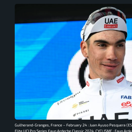
Guilherand-Granges, France – February 24 : Juan Ayuso Pesquera (E
Elite UCI Pro Series Faun Ardeche Classic 2024. CYCLISME : Faun Ard