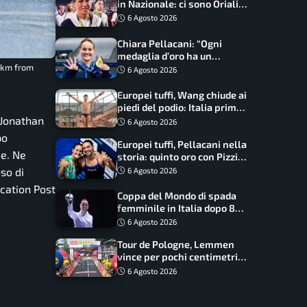
in Nazionale: ci sono Oriali e
Bonucci, confermato un
6 Agosto 2026
ritorno
Chiara Pellacani: “Ogni
medaglia d’oro ha un
6 km from
significato diverso. Ho fatto
6 Agosto 2026
il salto di qualità”
Europei tuffi, Wang chiude ai
piedi del podio: Italia prima
 Jonathan
nel medagliere
6 Agosto 2026
po
Europei tuffi, Pellacani nella
ie. Ne
storia: quinto oro con Pizzini
nel sincro da 3 metri
so di
6 Agosto 2026
ucation Post
Coppa del Mondo di spada
femminile in Italia dopo 8
anni, Alberta Santuccio: “Il
6 Agosto 2026
lavoro dà sempre i suoi
Tour de Pologne, Lemmen
frutti”
vince per pochi centimetri
su Scaroni: maxi-caduta e
6 Agosto 2026
tappa accorciata