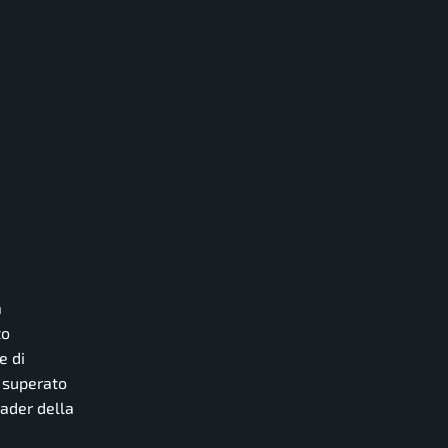
a
to
e di
e superato
eader della