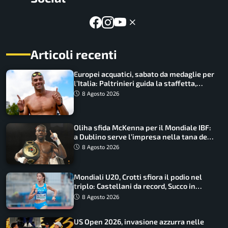
Articoli recenti
Europei acquatici, sabato da medaglie per
l’Italia: Paltrinieri guida la staffetta,
Barnabà sogna l’oro dalle grandi altezze
8 Agosto 2026
Oliha sfida McKenna per il Mondiale IBF:
a Dublino serve l’impresa nella tana del
lupo
8 Agosto 2026
Mondiali U20, Crotti sfiora il podio nel
triplo: Castellani da record, Succo in
finale
8 Agosto 2026
US Open 2026, invasione azzurra nelle