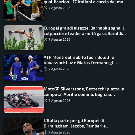
qualificazioni: 17 italiani a caccia del main
draw
7 Agosto 2026
Europei grandi altezze, Barnabà sogna il
colpaccio: è leader a metà gara, Baraldi
ancora in corsa
7 Agosto 2026
ATP Montreal, subito fuori Bolelli e
Vavassori: Luz e Matos fermano gli
azzurri
7 Agosto 2026
MotoGP Silverstone, Bezzecchi piazza la
zampata: Aprilia domina, Bagnaia
costretto al Q1
7 Agosto 2026
L’Italia parte per gli Europei di
Birmingham: Jacobs, Tamberi e
Battocletti guidano una spedizione
7 Agosto 2026