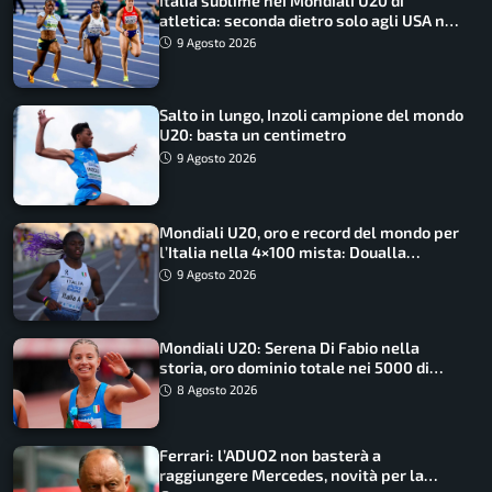
Italia sublime nei Mondiali U20 di
atletica: seconda dietro solo agli USA nel
medagliere
9 Agosto 2026
Salto in lungo, Inzoli campione del mondo
U20: basta un centimetro
9 Agosto 2026
Mondiali U20, oro e record del mondo per
l’Italia nella 4×100 mista: Doualla
straordinaria
9 Agosto 2026
Mondiali U20: Serena Di Fabio nella
storia, oro dominio totale nei 5000 di
marcia
8 Agosto 2026
Ferrari: l’ADUO2 non basterà a
raggiungere Mercedes, novità per la