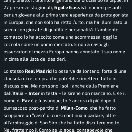
27 presenze stagionali,
6 gol e 6 assist
: numeri pesanti
per un giovane alla prima vera esperienza da protagonista
in Europa, che non solo ha retto l’urto, ma ha illuminato la
scena con giocate di qualità e personalità. L’ambiente
comasco lo ha accolto come una scommessa, oggi lo
coccola come un uomo mercato. E non a caso: gli
osservatori di mezza Europa hanno annotato il suo nome
in cima alla lista dei desideri.
Lo stesso
Real Madrid
lo osserva da lontano, forte di una
clausola di recompra che potrebbe rimettere tutto in
discussione. Ma non sono i soli: anche dalla Premier e
dall’Italia –
Inter
in testa – le sirene non mancano. E se il
nome di
Paz
è già ovunque, lo è ancora di più dopo il
burrascoso post-partita di
Milan-Como
, che ha fatto
scoppiare un “caso” di cui si continua a parlare, oltre
all’arbitraggio di San Siro che ha fatto discutere molto.
Nel frattempo il Como se lo gode, consapevole che