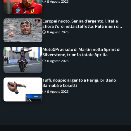
Macarena
8 Agosto 2026
Europei nuoto, Senna d’argento: l’Italia
sfiora l’oro nella staffetta, Paltrinieri da
urlo, il bilancio azzurro
8 Agosto 2026
MotoGP: assolo di Martin nella Sprint di
Silverstone, trionfo totale Aprilia
8 Agosto 2026
Tuffi, doppio argento a Parigi: brillano
Barnabà e Cosetti
8 Agosto 2026