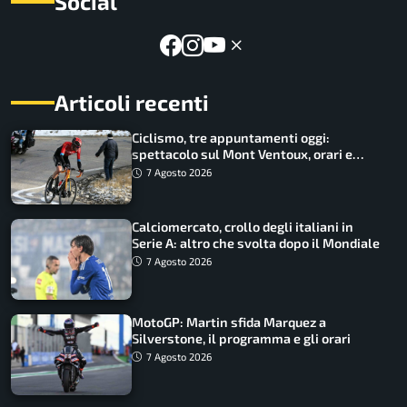
Social
Articoli recenti
Ciclismo, tre appuntamenti oggi:
spettacolo sul Mont Ventoux, orari e
come vederli
7 Agosto 2026
Calciomercato, crollo degli italiani in
Serie A: altro che svolta dopo il Mondiale
7 Agosto 2026
MotoGP: Martin sfida Marquez a
Silverstone, il programma e gli orari
7 Agosto 2026