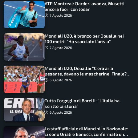
ATP Montreal: Darderi avanza, Musetti
ancora fuori con Jodar
7 Agosto 2026
Mondiali U20, è bronzo per Doualla nei
100 metri: “Ho scacciato l’ansia”
7 Agosto 2026
Mondiali U20, Doualla: “C’era aria
pesante, davano le mascherine! Finale?
Non ho nulla da perdere”
6 Agosto 2026
Tutto l’orgoglio di Barelli: “L’Italia ha
scritto la storia”
6 Agosto 2026
Lo staff ufficiale di Mancini in Nazionale:
ci sono Oriali e Bonucci, confermato un