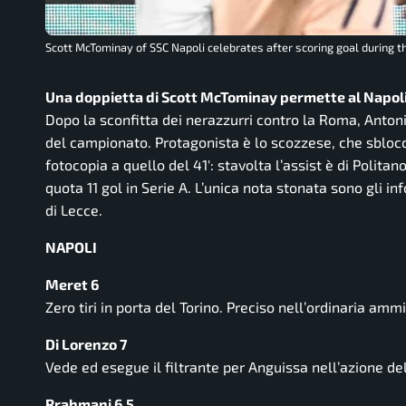
Scott McTominay of SSC Napoli celebrates after scoring goal during 
Una doppietta di Scott McTominay permette al Napoli di b
Dopo la sconfitta dei nerazzurri contro la Roma, Antoni
del campionato. Protagonista è lo scozzese, che sblocca 
fotocopia a quello del 41′: stavolta l’assist è di Polit
quota 11 gol in Serie A. L’unica nota stonata sono gli i
di Lecce.
NAPOLI
Meret 6
Zero tiri in porta del Torino. Preciso nell’ordinaria amm
Di Lorenzo 7
Vede ed esegue il filtrante per Anguissa nell’azione de
Rrahmani 6.5