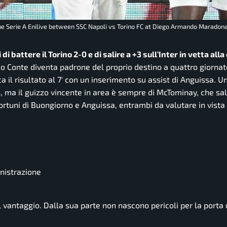
the Serie A Enilive between SSC Napoli vs Torino FC at Diego Armando Maradon
attere il Torino 2-0 e di salire a +3 sull’Inter in vetta alla 
o Conte diventa padrone del proprio destino a quattro giornat
il risultato al 7′ con un inserimento su assist di Anguissa. Un
ano, ma il guizzo vincente in area è sempre di McTominay, che sal
nfortuni di Buongiorno e Anguissa, entrambi da valutare in vist
inistrazione
l vantaggio. Dalla sua parte non nascono pericoli per la porta