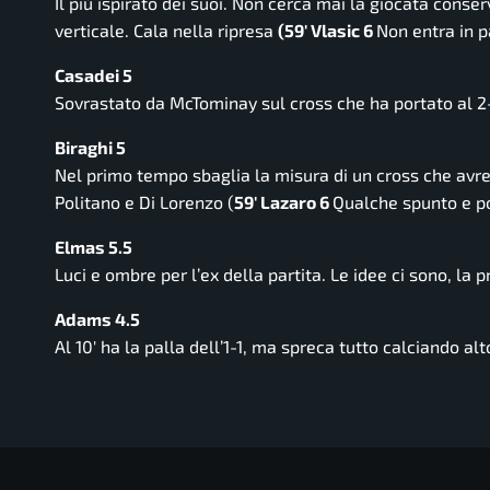
Il più ispirato dei suoi. Non cerca mai la giocata conser
verticale. Cala nella ripresa
(59′ Vlasic 6
Non entra in p
Casadei 5
Sovrastato da McTominay sul cross che ha portato al 2
Biraghi 5
Nel primo tempo sbaglia la misura di un cross che avre
Politano e Di Lorenzo (
59′ Lazaro 6
Qualche spunto e po
Elmas 5.5
Luci e ombre per l’ex della partita. Le idee ci sono, la p
Adams 4.5
Al 10′ ha la palla dell’1-1, ma spreca tutto calciando 