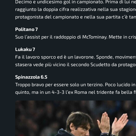
Decimo e undicesimo gol in campionato. Prima di lui n
raggiunto la doppia cifra realizzativa nella sua stagione
protagonista del campionato e nella sua partita c’è tant
Politano 7
Suo l’assist per il raddoppio di McTominay. Mette in cri
Lukaku 7
Fa il lavoro sporco ed è un lavorone. Sponde, moviment
stasera vede più vicino il secondo Scudetto da protago
Spinazzola 6.5
Troppo bravo per essere solo un terzino. Poco lucido in 
quinto, ma in un 4-3-3 l’ex Roma nel tridente fa bella f