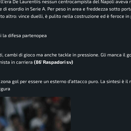
ell’era De Laurentiis nessun centrocampista del Napoli aveva 
 di esordio in Serie A. Per peso in area e freddezza sotto porta
o altro: vince duelli, è pulito nella costruzione ed è feroce in
si la difesa partenopea
i, cambi di gioco ma anche tackle in pressione. Gli manca il g
nista in carriera
(86′ Raspadori sv)
zona gol per essere un esterno d’attacco puro. La sintesi è il r
igura