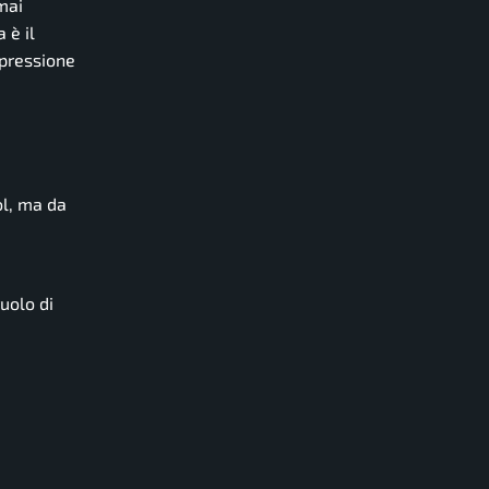
mai
 è il
 pressione
ol, ma da
uolo di