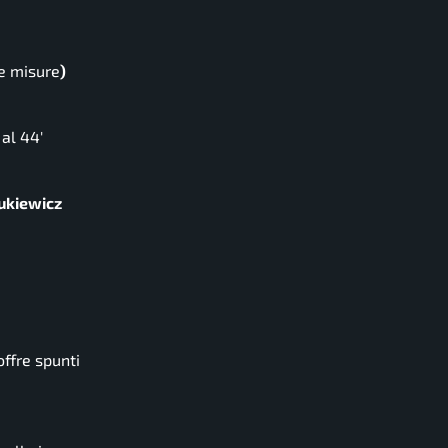
le misure
)
al 44′
ukiewicz
offre spunti