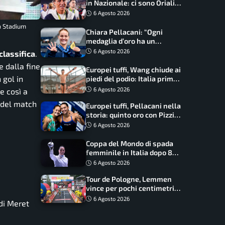
in Nazionale: ci sono Oriali e
Bonucci, confermato un
6 Agosto 2026
ritorno
a Stadium
Chiara Pellacani: “Ogni
medaglia d’oro ha un
significato diverso. Ho fatto
6 Agosto 2026
classifica
.
il salto di qualità”
e dalla fine
Europei tuffi, Wang chiude ai
 gol in
piedi del podio: Italia prima
nel medagliere
6 Agosto 2026
e così a
a del match
Europei tuffi, Pellacani nella
storia: quinto oro con Pizzini
nel sincro da 3 metri
6 Agosto 2026
Coppa del Mondo di spada
femminile in Italia dopo 8
anni, Alberta Santuccio: “Il
6 Agosto 2026
lavoro dà sempre i suoi
Tour de Pologne, Lemmen
frutti”
vince per pochi centimetri
su Scaroni: maxi-caduta e
6 Agosto 2026
 di Meret
tappa accorciata