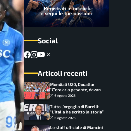
Social
Articoli recenti
Mondiali U20, Doualla:
“C’era aria pesante, davano
le mascherine! Finale? Non
6 Agosto 2026
ho nulla da perdere”
Tutto l’orgoglio di Barelli:
“L’Italia ha scritto la storia”
6 Agosto 2026
Lo staff ufficiale di Mancini