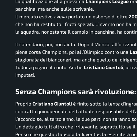
La qualificazione alla prossima
Champions League
ora
panchina, ma anche sulle scrivanie.
Il mercato estivo aveva portato un esborso di oltre
200
che non ha restituito i frutti sperati. L’inverno non ha mi
la squadra, nonostante il cambio in panchina, ha continu
Il calendario, poi, non aiuta. Dopo il Monza, all’orizzon
piena corsa Champions, poi all’Olimpico contro una
Laz
stagionale dei bianconeri, ma anche quello dei dirigent
Tudor a pagare il conto. Anche
Cristiano Giuntoli
, arri
imputati.
Senza Champions sarà rivoluzione: 
Proprio
Cristiano Giuntoli
è finito sotto la lente d’ing
contratto quinquennale dell’attuale responsabile dell’
l’accordo se, al terzo anno, le due parti non saranno so
Un dettaglio tutt’altro che irrilevante, soprattutto se 
Penso che questa clausola la Juventus la eserciterà ne