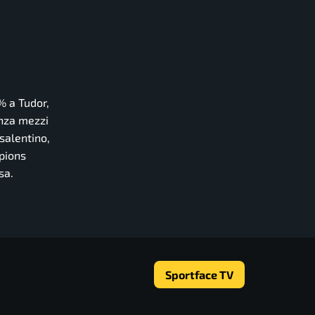
 a Tudor,
enza mezzi
 salentino,
mpions
sa.
Sportface TV