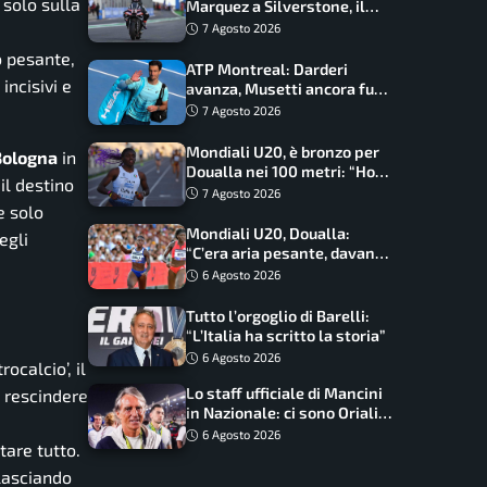
 solo sulla
Marquez a Silverstone, il
programma e gli orari
7 Agosto 2026
o pesante,
ATP Montreal: Darderi
incisivi e
avanza, Musetti ancora fuori
con Jodar
7 Agosto 2026
Mondiali U20, è bronzo per
Bologna
in
Doualla nei 100 metri: “Ho
il destino
scacciato l’ansia”
7 Agosto 2026
e solo
Mondiali U20, Doualla:
egli
“C’era aria pesante, davano
le mascherine! Finale? Non
6 Agosto 2026
ho nulla da perdere”
Tutto l’orgoglio di Barelli:
“L’Italia ha scritto la storia”
6 Agosto 2026
rocalcio’, il
Lo staff ufficiale di Mancini
ò rescindere
in Nazionale: ci sono Oriali e
Bonucci, confermato un
6 Agosto 2026
tare tutto.
ritorno
lasciando