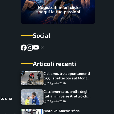
Social
Articoli recenti
Ciclismo, tre appuntamenti
oggi: spettacolo sul Mont
Ventoux, orari e come
7 Agosto 2026
vederli
Calciomercato, crollo degli
italiani in Serie A: altro che
ato una
svolta dopo il Mondiale
7 Agosto 2026
MotoGP: Martin sfida