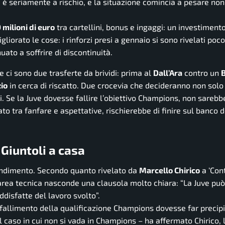
 è seriamente a rischio, e la situazione comincia a pesare non
 milioni di euro
tra cartellini, bonus e ingaggi: un investiment
gliorato le cose: i rinforzi presi a gennaio si sono rivelati poco 
ato a soffrire di discontinuità.
te ci sono due trasferte da brividi: prima al
Dall’Ara
contro un
io
in cerca di riscatto. Due crocevia che decideranno non solo 
i. Se la Juve dovesse fallire l’obiettivo Champions, non sarebb
vato tra fanfare e aspettative, rischierebbe di finire sul banco d
Giuntoli a casa
randimento. Secondo quanto rivelato da
Marcello Chirico
a ‘Cont
area tecnica nasconde una clausola molto chiara: “La Juve pu
ddisfatte del lavoro svolto”.
il fallimento della qualificazione Champions dovesse far precipi
l caso in cui non si vada in Champions
– ha affermato Chirico, 