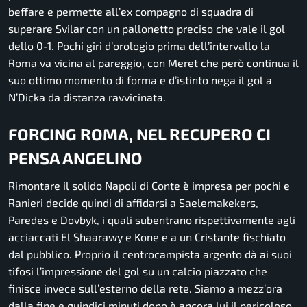
beffare e permette all’ex compagno di squadra di
superare Svilar con un pallonetto preciso che vale il gol
dello 0-1. Pochi giri d’orologio prima dell’intervallo la
Roma va vicina al pareggio, con Meret che però continua il
suo ottimo momento di forma e d’istinto nega il gol a
N’Dicka da distanza ravvicinata.
FORCING ROMA, NEL RECUPERO CI
PENSA ANGELINO
Rimontare il solido Napoli di Conte è impresa per pochi e
Ranieri decide quindi di affidarsi a Saelemakekers,
Paredes e Dovbyk, i quali subentrano rispettivamente agli
acciaccati El Shaarawy e Kone e a un Cristante fischiato
dal pubblico. Proprio il centrocampista argento dà ai suoi
tifosi l’impressione del gol su un calcio piazzato che
finisce invece sull’esterno della rete. Siamo a mezz’ora
dalla fine e quindici minuti dopo è ancora lui il pericoloso,