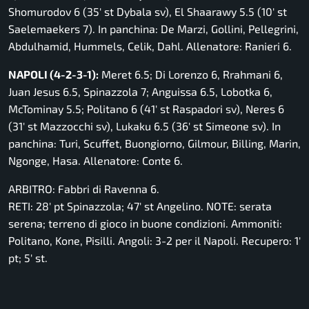
Shomurodov 6 (35′ st Dybala sv), El Shaarawy 5.5 (10′ st
Saelemaekers 7). In panchina: De Marzi, Gollini, Pellegrini,
Abdulhamid, Hummels, Celik, Dahl. Allenatore: Ranieri 6.
NAPOLI (4-2-3-1):
Meret 6.5; Di Lorenzo 6, Rrahmani 6,
Juan Jesus 6.5, Spinazzola 7; Anguissa 6.5, Lobotka 6,
McTominay 5.5; Politano 6 (41′ st Raspadori sv), Neres 6
(31′ st Mazzocchi sv), Lukaku 6.5 (36′ st Simeone sv). In
panchina: Turi, Scuffet, Buongiorno, Gilmour, Billing, Marin,
Ngonge, Hasa. Allenatore: Conte 6.
ARBITRO: Fabbri di Ravenna 6.
RETI: 28′ pt Spinazzola; 47′ st Angelino. NOTE: serata
serena; terreno di gioco in buone condizioni. Ammoniti:
Politano, Kone, Pisilli. Angoli: 3-2 per il Napoli. Recupero: 1′
pt; 5′ st.