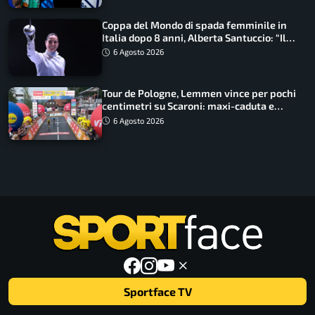
Coppa del Mondo di spada femminile in
Italia dopo 8 anni, Alberta Santuccio: “Il
lavoro dà sempre i suoi frutti”
6 Agosto 2026
Tour de Pologne, Lemmen vince per pochi
centimetri su Scaroni: maxi-caduta e
tappa accorciata
6 Agosto 2026
Sportface TV