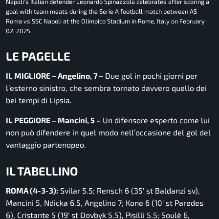
Napoli’s Italian defender Leonardo Spinazzola celebrates after scoring a
goal with team meats during the Serie A football match between AS
Roma vs SSC Napoli at the Olimpico Stadium in Rome, Italy on February
02, 2025.
LE PAGELLE
IL MIGLIORE – Angelino, 7 –
Due gol in pochi giorni per
l’esterno sinistro, che sembra tornato davvero quello dei
bei tempi di Lipsia.
IL PEGGIORE – Mancini, 5 –
Un difensore esperto come lui
non può difendere in quel modo nell’occasione del gol del
vantaggio partenopeo.
IL TABELLINO
ROMA (4-3-3):
Svilar 5.5; Rensch 6 (35′ st Baldanzi sv),
Mancini 5, Ndicka 6.5, Angelino 7; Kone 6 (10′ st Paredes
6), Cristante 5 (19′ st Dovbyk 5.5), Pisilli 5.5; Soulè 6,