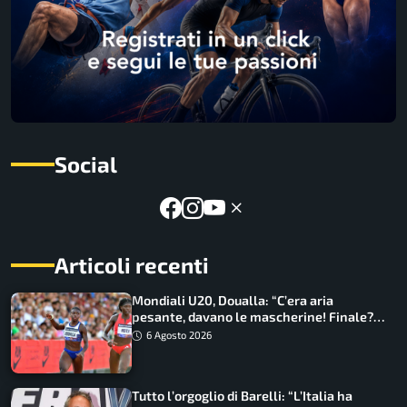
Social
Articoli recenti
Mondiali U20, Doualla: “C’era aria
pesante, davano le mascherine! Finale?
Non ho nulla da perdere”
6 Agosto 2026
Tutto l’orgoglio di Barelli: “L’Italia ha