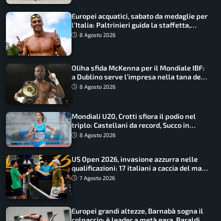
Europei acquatici, sabato da medaglie per
l’Italia: Paltrinieri guida la staffetta,
Barnabà sogna l’oro dalle grandi altezze
8 Agosto 2026
Oliha sfida McKenna per il Mondiale IBF:
a Dublino serve l’impresa nella tana del
lupo
8 Agosto 2026
Mondiali U20, Crotti sfiora il podio nel
triplo: Castellani da record, Succo in
finale
8 Agosto 2026
US Open 2026, invasione azzurra nelle
qualificazioni: 17 italiani a caccia del main
draw
7 Agosto 2026
Europei grandi altezze, Barnabà sogna il
colpaccio: è leader a metà gara, Baraldi