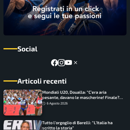
Social
Articoli recenti
Mondiali U20, Doualla: “C’era aria
pesante, davano le mascherine! Finale?
Non ho nulla da perdere”
6 Agosto 2026
Tutto l’orgoglio di Barelli: “L’Italia ha
scritto la storia”