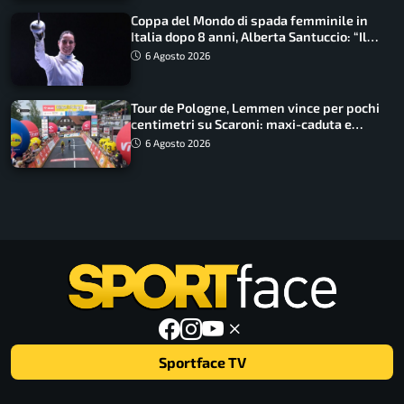
Coppa del Mondo di spada femminile in
Italia dopo 8 anni, Alberta Santuccio: “Il
lavoro dà sempre i suoi frutti”
6 Agosto 2026
Tour de Pologne, Lemmen vince per pochi
centimetri su Scaroni: maxi-caduta e
tappa accorciata
6 Agosto 2026
Sportface TV