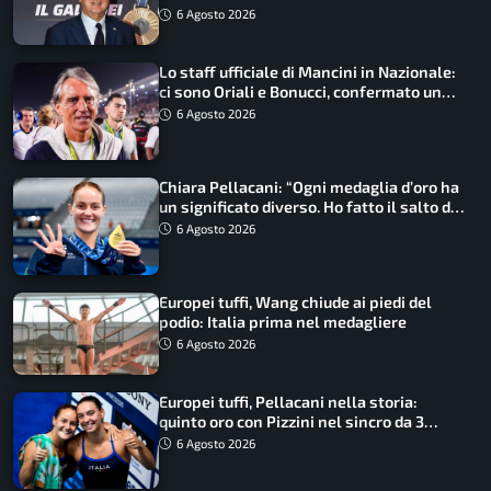
6 Agosto 2026
Lo staff ufficiale di Mancini in Nazionale:
ci sono Oriali e Bonucci, confermato un
ritorno
6 Agosto 2026
Chiara Pellacani: “Ogni medaglia d’oro ha
un significato diverso. Ho fatto il salto di
qualità”
6 Agosto 2026
Europei tuffi, Wang chiude ai piedi del
podio: Italia prima nel medagliere
6 Agosto 2026
Europei tuffi, Pellacani nella storia:
quinto oro con Pizzini nel sincro da 3
metri
6 Agosto 2026