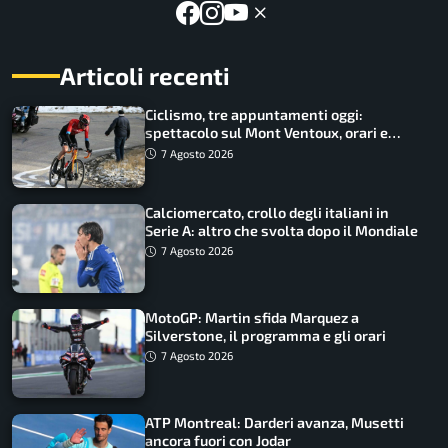
Articoli recenti
Ciclismo, tre appuntamenti oggi:
spettacolo sul Mont Ventoux, orari e
come vederli
7 Agosto 2026
Calciomercato, crollo degli italiani in
Serie A: altro che svolta dopo il Mondiale
7 Agosto 2026
MotoGP: Martin sfida Marquez a
Silverstone, il programma e gli orari
7 Agosto 2026
ATP Montreal: Darderi avanza, Musetti
ancora fuori con Jodar