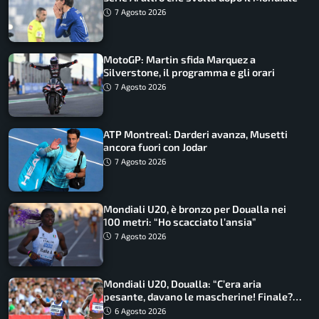
7 Agosto 2026
MotoGP: Martin sfida Marquez a
Silverstone, il programma e gli orari
7 Agosto 2026
ATP Montreal: Darderi avanza, Musetti
ancora fuori con Jodar
7 Agosto 2026
Mondiali U20, è bronzo per Doualla nei
100 metri: “Ho scacciato l’ansia”
7 Agosto 2026
Mondiali U20, Doualla: “C’era aria
pesante, davano le mascherine! Finale?
Non ho nulla da perdere”
6 Agosto 2026