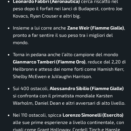
Leonardo Fabbri (Aeronautica)
cerca riscatto nel
peso dopo il forfait nei lanci di Budapest, contro Joe
Kovacs, Ryan Crouser e altri big
.
Insieme a lui corre anche
Zane Weir (Fiamme Gialle)
,
pronto a far sentire il suo peso tra i migliori del
mondo
.
Torna in pedana anche l’alto campione del mondo
Gianmarco Tamberi (Fiamme Oro)
, reduce dal 2,20 di
Heilbronn e atteso dai nome forti come Hamish Kerr,
Shelby McEwen e JuVaughn Harrison
.
Sui 400 ostacoli,
Alessandro Sibilio (Fiamme Gialle)
si confronta con il primatista mondiale
Karsten
Warholm
, Daniel Dean e altri avversari di alto livello
.
Nei 110 ostacoli, spicca
Lorenzo Simonelli (Esercito)
alle sue prime esperienze a livello continentale, con
rivali come Grant Holloway, Cordell Tinch e Hansle