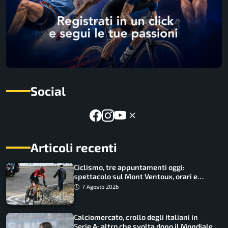
Social
Articoli recenti
Ciclismo, tre appuntamenti oggi:
spettacolo sul Mont Ventoux, orari e
come vederli
7 Agosto 2026
Calciomercato, crollo degli italiani in
Serie A: altro che svolta dopo il Mondiale