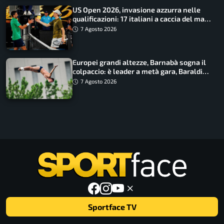
US Open 2026, invasione azzurra nelle
qualificazioni: 17 italiani a caccia del main
draw
7 Agosto 2026
Europei grandi altezze, Barnabà sogna il
colpaccio: è leader a metà gara, Baraldi
ancora in corsa
7 Agosto 2026
Sportface TV