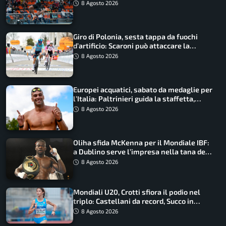
Castellani e Succo in finale
8 Agosto 2026
Giro di Polonia, sesta tappa da fuochi
d’artificio: Scaroni può attaccare la
maglia di Lemmen
8 Agosto 2026
Europei acquatici, sabato da medaglie per
l’Italia: Paltrinieri guida la staffetta,
Barnabà sogna l’oro dalle grandi altezze
8 Agosto 2026
Oliha sfida McKenna per il Mondiale IBF:
a Dublino serve l’impresa nella tana del
lupo
8 Agosto 2026
Mondiali U20, Crotti sfiora il podio nel
triplo: Castellani da record, Succo in
finale
8 Agosto 2026