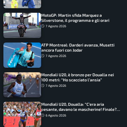
MotoGP: Martin sfida Marquez a
Silverstone, il programma e gli orari
7 Agosto 2026
ATP Montreal: Darderi avanza, Musetti
ancora fuori con Jodar
7 Agosto 2026
Mondiali U20, è bronzo per Doualla nei
100 metri: “Ho scacciato l’ansia”
7 Agosto 2026
Mondiali U20, Doualla: “C’era aria
pesante, davano le mascherine! Finale?
Non ho nulla da perdere”
6 Agosto 2026