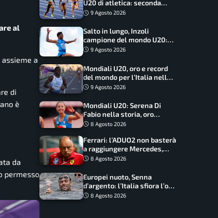
U20 di atletica: seconda
dietro solo agli USA nel
9 Agosto 2026
medagliere
are al
Salto in lungo, Inzoli
campione del mondo U20:
basta un centimetro
9 Agosto 2026
, assieme a
Mondiali U20, oro e record
del mondo per l’Italia nella
4×100 mista: Doualla
9 Agosto 2026
re di
straordinaria
iano è
Mondiali U20: Serena Di
Fabio nella storia, oro
dominio totale nei 5000 di
8 Agosto 2026
marcia
Ferrari: l’ADUO2 non basterà
a raggiungere Mercedes,
novità per la Macarena
8 Agosto 2026
lata da
ano permesso
Europei nuoto, Senna
d’argento: l’Italia sfiora l’oro
nella staffetta, Paltrinieri
8 Agosto 2026
da urlo, il bilancio azzurro