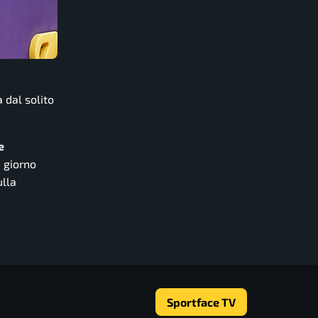
 dal solito
e
 giorno
ulla
Sportface TV