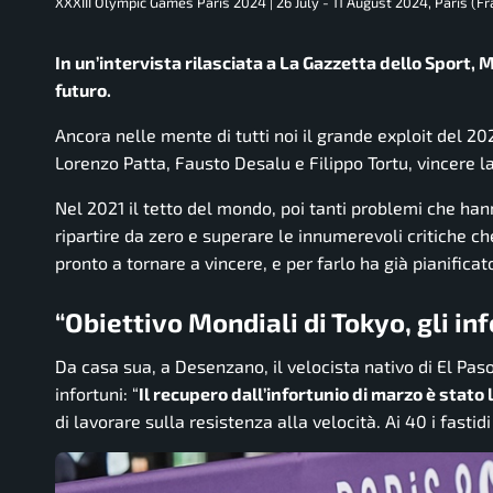
XXXIII Olympic Games Paris 2024 | 26 July - 11 August 2024, Paris (Fr
In un’intervista rilasciata a La Gazzetta dello Sport, 
futuro.
Ancora nelle mente di tutti noi il grande exploit del 2
Lorenzo Patta, Fausto Desalu e Filippo Tortu, vincere l
Nel 2021 il tetto del mondo, poi tanti problemi che han
ripartire da zero e superare le innumerevoli critiche ch
pronto a tornare a vincere, e per farlo ha già pianificato 
“Obiettivo Mondiali di Tokyo, gli inf
Da casa sua, a Desenzano, il velocista nativo di El Paso
infortuni:
“
Il recupero dall’infortunio di marzo è stato
di lavorare sulla resistenza alla velocità. Ai 40 i fastidi