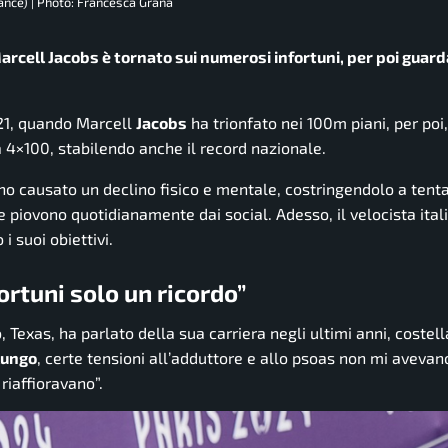
ance) | Photo: Francesca Grana
Marcell Jacobs è tornato sui numerosi infortuni, per poi guard
021, quando Marcell
Jacobs
ha trionfato nei 100m piani, per poi
a 4×100, stabilendo anche il record nazionale.
no causato un declino fisico e mentale, costringendolo a tenta
e piovono quotidianamente dai social. Adesso, il velocista ital
i suoi obiettivi.
ortuni solo un ricordo”
, Texas, ha parlato della sua carriera negli ultimi anni, costel
 lungo
, certe tensioni all’adduttore e allo psoas non mi avev
 riaffioravano”.