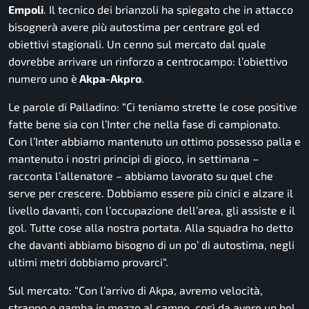
Empoli
. Il tecnico dei brianzoli ha spiegato che in attacco
bisognerà avere più autostima per centrare gol ed
obiettivi stagionali. Un cenno sul mercato dal quale
dovrebbe arrivare un rinforzo a centrocampo: l’obiettivo
numero uno è
Akpa-Akpro
.
Le parole di Palladino: “
Ci teniamo strette le cose positive
fatte bene sia con l’Inter che nella fase di campionato.
Con l’Inter abbiamo mantenuto un ottimo possesso palla e
mantenuto i nostri principi di gioco, in settimana –
racconta l’allenatore – abbiamo lavorato su quel che
serve per crescere. Dobbiamo essere più cinici e alzare il
livello davanti, con l’occupazione dell’area, gli assiste e il
gol. Tutte cose alla nostra portata. Alla squadra ho detto
che davanti abbiamo bisogno di un po’ di autostima, negli
ultimi metri dobbiamo provarci
“.
Sul mercato: “
Con l’arrivo di Akpa, avremo velocità,
strappo e gamba in mezzo al campo, così da avere un bel