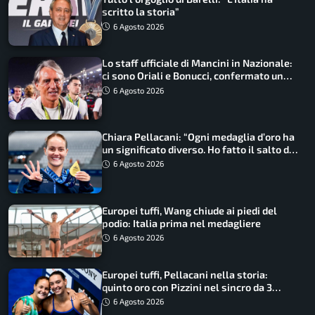
scritto la storia”
6 Agosto 2026
Lo staff ufficiale di Mancini in Nazionale:
ci sono Oriali e Bonucci, confermato un
ritorno
6 Agosto 2026
Chiara Pellacani: “Ogni medaglia d’oro ha
un significato diverso. Ho fatto il salto di
qualità”
6 Agosto 2026
Europei tuffi, Wang chiude ai piedi del
podio: Italia prima nel medagliere
6 Agosto 2026
Europei tuffi, Pellacani nella storia:
quinto oro con Pizzini nel sincro da 3
metri
6 Agosto 2026