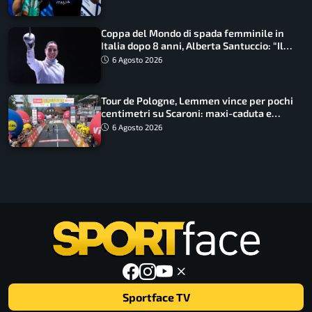
Coppa del Mondo di spada femminile in
Italia dopo 8 anni, Alberta Santuccio: “Il
lavoro dà sempre i suoi frutti”
6 Agosto 2026
Tour de Pologne, Lemmen vince per pochi
centimetri su Scaroni: maxi-caduta e
tappa accorciata
6 Agosto 2026
Sportface TV