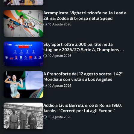
Arrampicata, Vighetti trionfa nella Lead a
Žilina: Zodda di bronzo nella Speed
10 Agosto 2026
Sky Sport, oltre 2.000 partite nella
stagione 2026/27: Serie A, Champions,
Premier e tutte le novità
10 Agosto 2026
A Francoforte dal 12 agosto scatta il 42°
Mondiale con vista su Los Angeles
10 Agosto 2026
Addio a Livio Berruti, eroe di Roma 1960.
Jacobs: “Correrò per lui agli Europei”
10 Agosto 2026