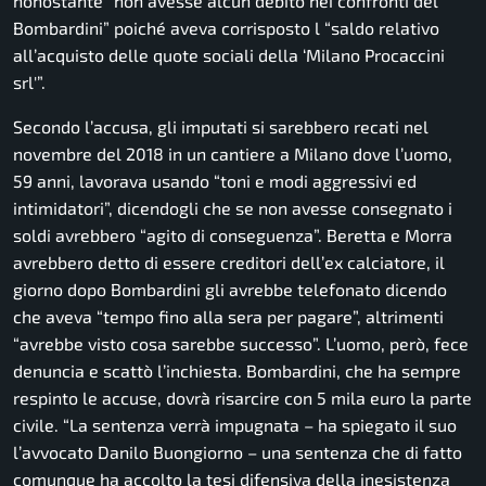
nonostante “non avesse alcun debito nei confronti del
Bombardini” poiché aveva corrisposto l “saldo relativo
all’acquisto delle quote sociali della ‘Milano Procaccini
srl'”.
Secondo l’accusa, gli imputati si sarebbero recati nel
novembre del 2018 in un cantiere a Milano dove l’uomo,
59 anni, lavorava usando “toni e modi aggressivi ed
intimidatori”, dicendogli che se non avesse consegnato i
soldi avrebbero “agito di conseguenza”. Beretta e Morra
avrebbero detto di essere creditori dell’ex calciatore, il
giorno dopo Bombardini gli avrebbe telefonato dicendo
che aveva “tempo fino alla sera per pagare”, altrimenti
“avrebbe visto cosa sarebbe successo”. L’uomo, però, fece
denuncia e scattò l’inchiesta. Bombardini, che ha sempre
respinto le accuse, dovrà risarcire con 5 mila euro la parte
civile. “La sentenza verrà impugnata – ha spiegato il suo
l’avvocato Danilo Buongiorno – una sentenza che di fatto
comunque ha accolto la tesi difensiva della inesistenza