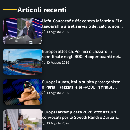
Articoli recenti
Uefa, Concacaf e Afc contro Infantino: “La
leadership sia al servizio del calcio, non
cerchi di dominarlo”
10 Agosto 2026
Europei atletica, Pernici e Lazzaro in
semifinale negli 800: Hooper avanti nei
100, fuori Tecuceanu
10 Agosto 2026
Europei nuoto, Italia subito protagonista
a Parigi: Razzetti e le 4×200 in finale,
Quadarella domina gli 800
10 Agosto 2026
Europei arrampicata 2026, otto azzurri
convocati per la Speed: Randi e Zurloni
guidano l’Italia
10 Agosto 2026