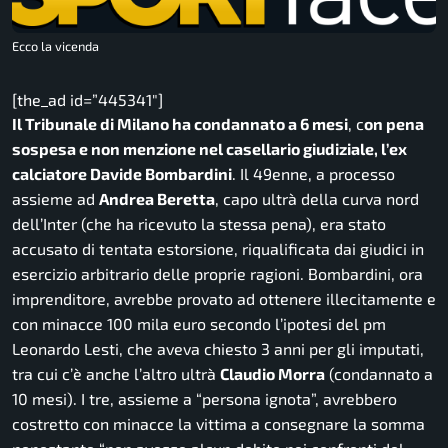
Ecco la vicenda
[the_ad id=”445341″]
Il Tribunale di Milano ha condannato a 6 mesi
, c
on pena
sospesa e non menzione nel casellario giudiziale, l’ex
calciatore Davide Bombardini
. Il 49enne, a processo
assieme ad
Andrea Beretta
, capo ultrà della curva nord
dell’Inter (che ha ricevuto la stessa pena), era stato
accusato di tentata estorsione, riqualificata dai giudici in
esercizio arbitrario delle proprie ragioni. Bombardini, ora
imprenditore, avrebbe provato ad ottenere illecitamente e
con minacce 100 mila euro secondo l’ipotesi del pm
Leonardo Lesti, che aveva chiesto 3 anni per gli imputati,
tra cui c’è anche l’altro ultrà
Claudio Morra
(condannato a
10 mesi). I tre, assieme a “persona ignota”, avrebbero
costretto con minacce la vittima a consegnare la somma