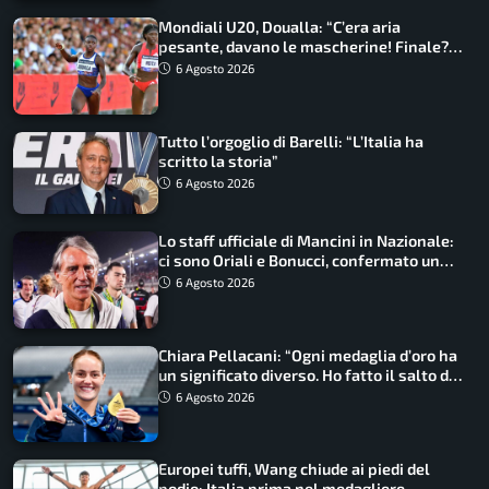
Mondiali U20, Doualla: “C’era aria
pesante, davano le mascherine! Finale?
Non ho nulla da perdere”
6 Agosto 2026
Tutto l’orgoglio di Barelli: “L’Italia ha
scritto la storia”
6 Agosto 2026
Lo staff ufficiale di Mancini in Nazionale:
ci sono Oriali e Bonucci, confermato un
ritorno
6 Agosto 2026
Chiara Pellacani: “Ogni medaglia d’oro ha
un significato diverso. Ho fatto il salto di
qualità”
6 Agosto 2026
Europei tuffi, Wang chiude ai piedi del
podio: Italia prima nel medagliere