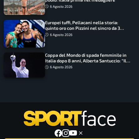
6 Agosto 2026
Europei tuffi, Pellacani nella storia:
quinto oro con Pizzini nel sincro da 3
metri
6 Agosto 2026
Coppa del Mondo di spada femminile in
Italia dopo 8 anni, Alberta Santuccio: “Il
lavoro dà sempre i suoi frutti”
6 Agosto 2026