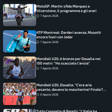
MotoGP: Martin sfida Marquez a
Silverstone, il programma e gli orari
7 Agosto 2026
ATP Montreal: Darderi avanza, Musetti
ancora fuori con Jodar
7 Agosto 2026
Mondiali U20, è bronzo per Doualla nei
100 metri: “Ho scacciato l’ansia”
7 Agosto 2026
Mondiali U20, Doualla: “C’era aria
pesante, davano le mascherine! Finale?
Non ho nulla da perdere”
6 Agosto 2026
Tutto l’orgoglio di Barelli: “L’Italia ha