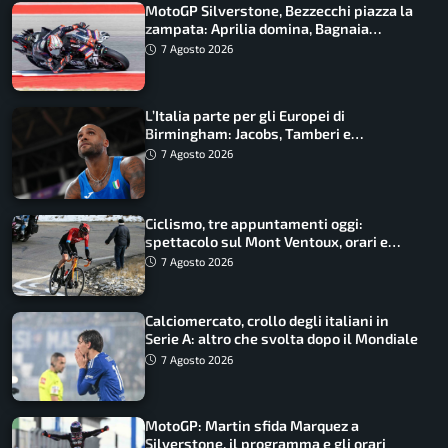
MotoGP Silverstone, Bezzecchi piazza la
zampata: Aprilia domina, Bagnaia
costretto al Q1
7 Agosto 2026
L’Italia parte per gli Europei di
Birmingham: Jacobs, Tamberi e
Battocletti guidano una spedizione
7 Agosto 2026
record
Ciclismo, tre appuntamenti oggi:
spettacolo sul Mont Ventoux, orari e
come vederli
7 Agosto 2026
Calciomercato, crollo degli italiani in
Serie A: altro che svolta dopo il Mondiale
7 Agosto 2026
MotoGP: Martin sfida Marquez a
Silverstone, il programma e gli orari