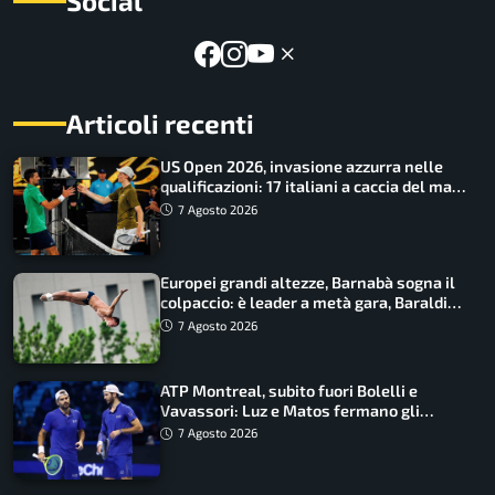
Social
Articoli recenti
US Open 2026, invasione azzurra nelle
qualificazioni: 17 italiani a caccia del main
draw
7 Agosto 2026
Europei grandi altezze, Barnabà sogna il
colpaccio: è leader a metà gara, Baraldi
ancora in corsa
7 Agosto 2026
ATP Montreal, subito fuori Bolelli e
Vavassori: Luz e Matos fermano gli
azzurri
7 Agosto 2026