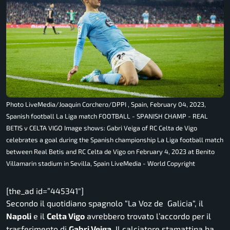
Photo LiveMedia/Joaquin Corchero/DPPI , Spain, February 04, 2023,
Spanish football La Liga match FOOTBALL - SPANISH CHAMP - REAL
BETIS v CELTA VIGO Image shows: Gabri Veiga of RC Celta de Vigo
celebrates a goal during the Spanish championship La Liga football match
between Real Betis and RC Celta de Vigo on February 4, 2023 at Benito
Villamarin stadium in Sevilla, Spain LiveMedia - World Copyright
[the_ad id=”445341″]
Secondo il quotidiano spagnolo “
La Voz de Galicia
“, il
Napoli
e il
Celta Vigo
avrebbero trovato l’accordo per il
trasferimento di
Gabri Veiga.
Il calciatore stamattina ha