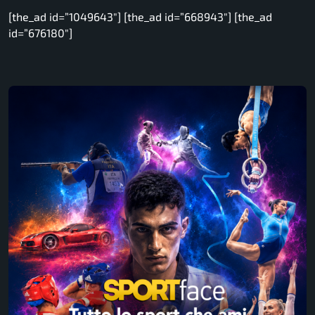
[the_ad id=”1049643″] [the_ad id=”668943″] [the_ad
id=”676180″]