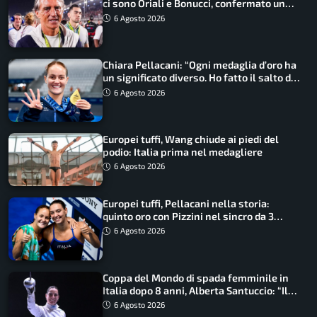
ci sono Oriali e Bonucci, confermato un
ritorno
6 Agosto 2026
Chiara Pellacani: “Ogni medaglia d’oro ha
un significato diverso. Ho fatto il salto di
qualità”
6 Agosto 2026
Europei tuffi, Wang chiude ai piedi del
podio: Italia prima nel medagliere
6 Agosto 2026
Europei tuffi, Pellacani nella storia:
quinto oro con Pizzini nel sincro da 3
metri
6 Agosto 2026
Coppa del Mondo di spada femminile in
Italia dopo 8 anni, Alberta Santuccio: “Il
lavoro dà sempre i suoi frutti”
6 Agosto 2026