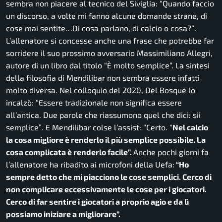
sembra non piacere al tecnico del Siviglia:
“Quando faccio
un discorso, a volte mi fanno alcune domande strane, di
cose mai sentite…Di cosa parlano, di calcio o cosa?”
.
L’allenatore si concesse anche una frase che potrebbe far
sorridere il suo prossimo avversario Massimiliano Allegri,
autore di un libro dal titolo
“È molto semplice”.
La sintesi
della filosofia di Mendilibar non sembra essere infatti
molto diversa. Nel colloquio del 2020, Del Bosque lo
incalzò: “
Essere tradizionale non significa essere
all’antica.
Due parole che riassumono quel che dici: sii
semplice”
. E Mendilibar colse l’assist:
“Certo. “
Nel calcio
la cosa migliore è renderlo il più semplice possibile. La
cosa complicata è renderlo facile”.
Anche pochi giorni fa
l’allenatore ha ribadito ai microfoni della Uefa:
“Ho
sempre detto che mi piacciono le cose semplici. Cerco di
non complicare eccessivamente le cose per i giocatori.
Cerco di far sentire i giocatori a proprio agio e da lì
possiamo iniziare a migliorare”.