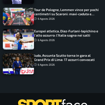
Tour de Pologne, Lemmen vince per pochi
centimetri su Scaroni: maxi-caduta e
tappa accorciata
6 Agosto 2026
Europei atletica, Diaz-Furlani-Iapichino e
l’alto azzurro: l’Italia sogna nei salti
6 Agosto 2026
Judo, Assunta Scutto torna in gara al
Grand Prix di Lima: 17 azzurri convocati
6 Agosto 2026