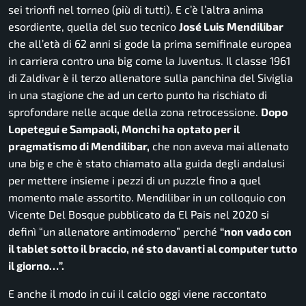
sei trionfi nel torneo (più di tutti). E c’è l’altra anima
esordiente, quella del suo tecnico
José Luis Mendilibar
che all’età di 62 anni si gode la prima semifinale europea
in carriera contro una big come la Juventus. Il classe 1961
di Zaldivar è il terzo allenatore sulla panchina del Siviglia
in una stagione che ad un certo punto ha rischiato di
sprofondare nelle acque della zona retrocessione.
Dopo
Lopetegui e Sampaoli, Monchi ha optato per il
pragmatismo di Mendilibar,
che non aveva mai allenato
una big e che è stato chiamato alla guida degli andalusi
per mettere insieme i pezzi di un puzzle fino a quel
momento male assortito. Mendilibar in un colloquio con
Vicente Del Bosque pubblicato da El Pais nel 2020 si
definì
“un allenatore antimoderno”
perché
“non vado con
il tablet sotto il braccio, né sto davanti al computer tutto
il giorno…”.
E anche il modo in cui il calcio oggi viene raccontato