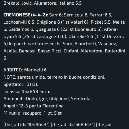
Brekalo, Jovic. Allenatore: Italiano 5.5
CREMONESE (4-4-2):
Sarr 6; Sernicola 6, Ferrari 6.5,
Lochoshvili 6.5, Ghiglione 6 (1’st Valeri 6); Pickel 5.5, Meité
6, Galdames 6, Quagliata 6 (22′ st Buonaiuto 6); Afena-
Gyan 5.5 (25′ st Castagnetti 6), Okereke 5.5 (11′ st Dessers
6) In panchina: Carnesecchi, Saro, Bianchetti, Vasquez,
Acella, Benassi, Basso Ricci, Ciofani. Allenatore: Ballardini
6
ARBITRO: Marinelli 6
NOTE: serata umida, terreno in buone condizioni.
Spettatori: 31131.
Incasso: 452848 euro.
Ammoniti: Dodo, Igor, Ghiglione, Sernicola.
Angoli: 12-3 per la Fiorentina.
Minuti di recupero: 1′ pt, 5’st
[the_ad id=”1049643″] [the_ad id=”668943″] [the_ad