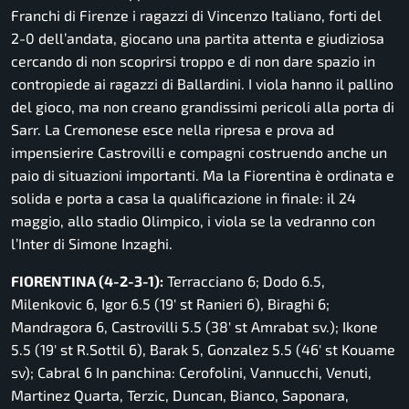
Franchi di Firenze i ragazzi di Vincenzo Italiano, forti del
2-0 dell’andata, giocano una partita attenta e giudiziosa
cercando di non scoprirsi troppo e di non dare spazio in
contropiede ai ragazzi di Ballardini. I viola hanno il pallino
del gioco, ma non creano grandissimi pericoli alla porta di
Sarr. La Cremonese esce nella ripresa e prova ad
impensierire Castrovilli e compagni costruendo anche un
paio di situazioni importanti. Ma la Fiorentina è ordinata e
solida e porta a casa la qualificazione in finale: il 24
maggio, allo stadio Olimpico, i viola se la vedranno con
l’Inter di Simone Inzaghi.
FIORENTINA (4-2-3-1):
Terracciano 6; Dodo 6.5,
Milenkovic 6, Igor 6.5 (19′ st Ranieri 6), Biraghi 6;
Mandragora 6, Castrovilli 5.5 (38′ st Amrabat sv.); Ikone
5.5 (19′ st R.Sottil 6), Barak 5, Gonzalez 5.5 (46′ st Kouame
sv); Cabral 6 In panchina: Cerofolini, Vannucchi, Venuti,
Martinez Quarta, Terzic, Duncan, Bianco, Saponara,