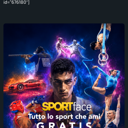
id=”676180″]