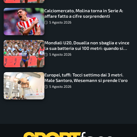
Calciomercato, Molina torna in Serie A:
affare fatto a cifre sorprendenti
5 Agosto 2026
Mondiali U20, Doualla non sbaglia e vince
la sua batteria sui 100 metri: quando si
disputano le finali
5 Agosto 2026
Europei, tuffi: Tocci settimo dai 3 metri.
Male Santoro, Wesemann si prende l’oro
5 Agosto 2026