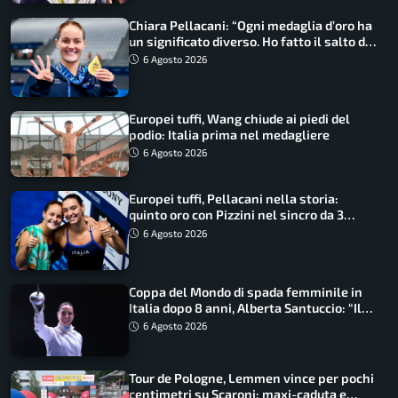
Chiara Pellacani: “Ogni medaglia d’oro ha
un significato diverso. Ho fatto il salto di
qualità”
6 Agosto 2026
Europei tuffi, Wang chiude ai piedi del
podio: Italia prima nel medagliere
6 Agosto 2026
Europei tuffi, Pellacani nella storia:
quinto oro con Pizzini nel sincro da 3
metri
6 Agosto 2026
Coppa del Mondo di spada femminile in
Italia dopo 8 anni, Alberta Santuccio: “Il
lavoro dà sempre i suoi frutti”
6 Agosto 2026
Tour de Pologne, Lemmen vince per pochi
centimetri su Scaroni: maxi-caduta e