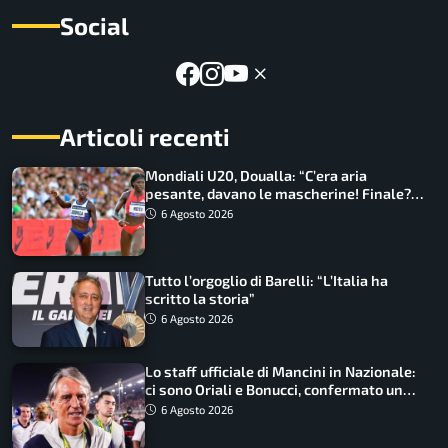
Social
Articoli recenti
Mondiali U20, Doualla: “C’era aria
pesante, davano le mascherine! Finale?
Non ho nulla da perdere”
6 Agosto 2026
Tutto l’orgoglio di Barelli: “L’Italia ha
scritto la storia”
6 Agosto 2026
Lo staff ufficiale di Mancini in Nazionale:
ci sono Oriali e Bonucci, confermato un
ritorno
6 Agosto 2026