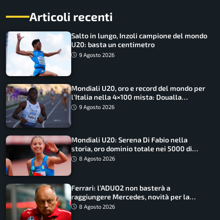
Articoli recenti
Salto in lungo, Inzoli campione del mondo
U20: basta un centimetro
9 Agosto 2026
Mondiali U20, oro e record del mondo per
l’Italia nella 4×100 mista: Doualla
straordinaria
9 Agosto 2026
Mondiali U20: Serena Di Fabio nella
storia, oro dominio totale nei 5000 di
marcia
8 Agosto 2026
Ferrari: l’ADUO2 non basterà a
raggiungere Mercedes, novità per la
Macarena
8 Agosto 2026