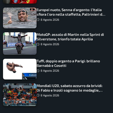
Europei nuoto, Senna d’argento: l’Italia
sfiora l’oro nella staffetta, Paltrinieri da
urlo, il bilancio azzurro
8 Agosto 2026
MotoGP: assolo di Martin nella Sprint di
Silverstone, trionfo totale Aprilia
8 Agosto 2026
Tuffi, doppio argento a Parigi: brillano
Barnabà e Cosetti
8 Agosto 2026
Mondiali U20, sabato azzurro da brividi:
Di Fabio e Inzoli sognano le medaglie,
Castellani e Succo in finale
8 Agosto 2026