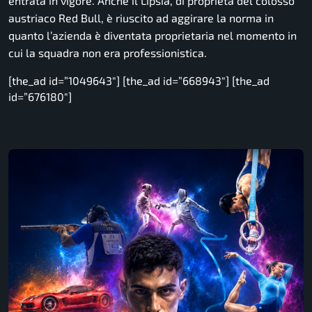
entrata in vigore. Anche il Lipsia, di proprietà del colosso
austriaco Red Bull, è riuscito ad aggirare la norma in
quanto l’azienda è diventata proprietaria nel momento in
cui la squadra non era professionistica.
[the_ad id=”1049643″] [the_ad id=”668943″] [the_ad
id=”676180″]