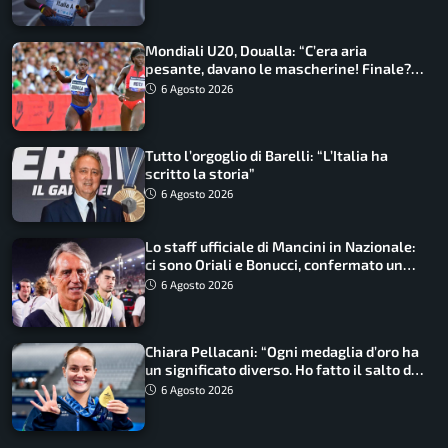
Mondiali U20, Doualla: “C’era aria
pesante, davano le mascherine! Finale?
Non ho nulla da perdere”
6 Agosto 2026
Tutto l’orgoglio di Barelli: “L’Italia ha
scritto la storia”
6 Agosto 2026
Lo staff ufficiale di Mancini in Nazionale:
ci sono Oriali e Bonucci, confermato un
ritorno
6 Agosto 2026
Chiara Pellacani: “Ogni medaglia d’oro ha
un significato diverso. Ho fatto il salto di
qualità”
6 Agosto 2026