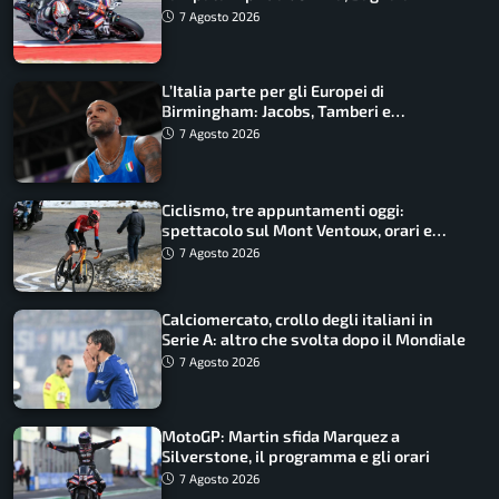
costretto al Q1
7 Agosto 2026
L’Italia parte per gli Europei di
Birmingham: Jacobs, Tamberi e
Battocletti guidano una spedizione
7 Agosto 2026
record
Ciclismo, tre appuntamenti oggi:
spettacolo sul Mont Ventoux, orari e
come vederli
7 Agosto 2026
Calciomercato, crollo degli italiani in
Serie A: altro che svolta dopo il Mondiale
7 Agosto 2026
MotoGP: Martin sfida Marquez a
Silverstone, il programma e gli orari
7 Agosto 2026