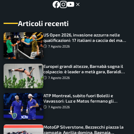
Articoli recenti
US Open 2026, invasione azzurra nelle
qualificazioni: 17 italiani a caccia del main
draw
7 Agosto 2026
Europei grandi altezze, Barnabà sogna il
colpaccio: è leader a metà gara, Baraldi
ancora in corsa
7 Agosto 2026
ATP Montreal, subito fuori Bolelli e
Vavassori: Luz e Matos fermano gli
azzurri
7 Agosto 2026
MotoGP Silverstone, Bezzecchi piazza la
zampata: Aprilia domina, Bagnaia